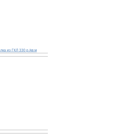
олка из ГКЛ
330 р./кв.м