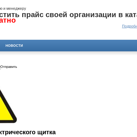
ю и менеджеру
стить прайс своей организации в кат
атно
Подробн
НОВОСТИ
ктрического щитка