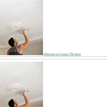
Окраска на 2 раза
70р./кв.м