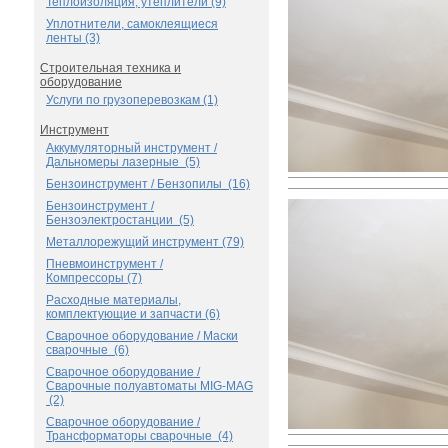
Теплоизоляция, утеплители (9)
Уплотнители, самоклеящиеся
ленты (3)
Строительная техника и
оборудование
Услуги по грузоперевозкам (1)
Инструмент
Аккумуляторный инструмент /
Дальномеры лазерные (5)
Бензоинструмент / Бензопилы (16)
Бензоинструмент /
Бензоэлектростанции (5)
Металлорежущий инструмент (79)
Пневмоинструмент /
Компрессоры (7)
Расходные материалы,
комплектующие и запчасти (6)
Сварочное оборудование / Маски
сварочные (6)
Сварочное оборудование /
Сварочные полуавтоматы MIG-MAG
(2)
Сварочное оборудование /
Трансформаторы сварочные (4)