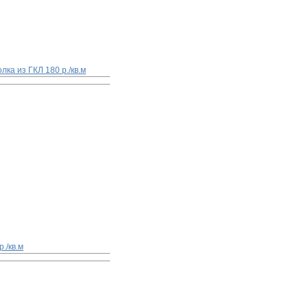
олка из ГКЛ
180 р./кв.м
р./кв.м