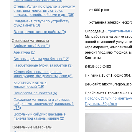
Сантехнические работы (28)
Стены. Услуги по отделке и ремонту
от 600 р./шт
стен: шпатлевка, штукатурка,
покраска, оклейка обоями и др. (39)
Фундамент. Услуги по устройству
Установка электрическог
фундамента (3)
О продавце
Строительная 
Электромонтажные работы (9)
Мы работаем на рынке стро
Стеновые материалы
нашей компанией услуги вкл
Арболитовый блок (1)
керамогранит, композитный 
Арматура (1)
ремонт "под ключ" офиса, м
Контакты
Бетоны, добавки для бетона (12)
Газобетонные блоки, газобетон (3)
8-919-566-2483
Железобетонные изделия и
Пичугина 15 ст.1, офис 304,
конструкции, фундаменты, сваи (8)
Кирпич силикатный,
Веб-сайт: http://45region.uco
керамический (19)
Пеноблоки, пенобетон (6)
Прайс-лист Строительная 
Потолок. Услуги по монтажу
Фасадные материалы и системы:
сайдинг металлический, виниловый
Грунтовка
30р./кв.м
(15)
Цокольный сайдинг, фасадные
панели под камень, кирпич (2)
Кровельные материалы