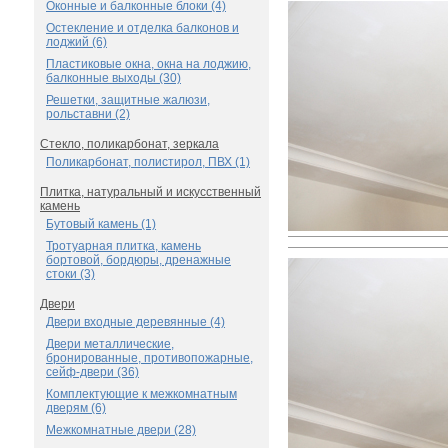
Оконные и балконные блоки (4)
Остекление и отделка балконов и
лоджий (6)
Пластиковые окна, окна на лоджию,
балконные выходы (30)
Решетки, защитные жалюзи,
рольставни (2)
Стекло, поликарбонат, зеркала
Поликарбонат, полистирол, ПВХ (1)
Плитка, натуральный и искусственный
камень
Бутовый камень (1)
Тротуарная плитка, камень
бортовой, бордюры, дренажные
стоки (3)
Двери
Двери входные деревянные (4)
Двери металлические,
бронированные, противопожарные,
сейф-двери (36)
Комплектующие к межкомнатным
дверям (6)
Межкомнатные двери (28)