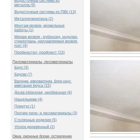
Водосточные системы из
металла (9)
Водосточные системы из ПВХ (13)
Металлочерепица (2)
Монтаж кровли, кровельные
работы (1)
Мягкая кровля - рубероид, ондулин,
стеклоткань, наплавляемая кровля,
гонт (4)
Профнастил, профлист (23)
Пиломатериалы, лесоматериалы
Брус (3)
Бруски (7)
Вагонка, евровагонка, блок-хаус,
имитация бруса (15)
Доска обрезная, необрезная (6)
Нащельники (4)
Плинтус (1)
Прочие пило- и лесоматериалы (3)
Столярные изделия (5)
Уголок деревянный (2)
Окна, оконные блоки, остекление