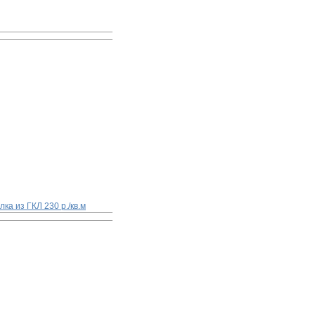
лка из ГКЛ
230 р./кв.м