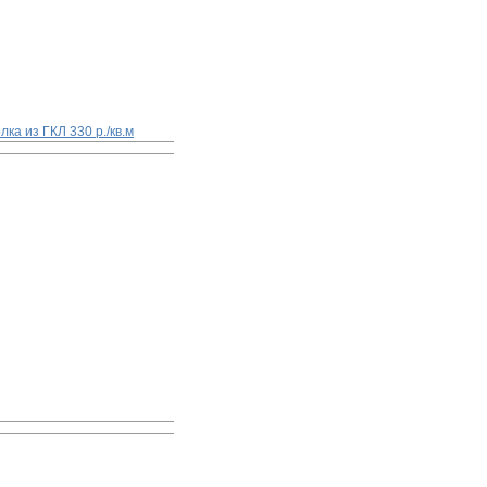
олка из ГКЛ
330 р./кв.м