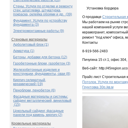
Сантехнические работы (28)
Стены. Услуги по отделке и ремонту
Установка бордюра
стен: шпатлевка, штукатурка,
покраска, оклейка обоями и др. (39)
О продавце
Строительная 
Фундамент. Услуги по устройству
Мы работаем на рынке стро
фундамента (3)
нашей компанией услуги вкл
Электромонтажные работы (9)
керамогранит, композитный 
ремонт "под ключ" офиса, м
Стеновые материалы
Контакты
Арболитовый блок (1)
Арматура (1)
8-919-566-2483
Бетоны, добавки для бетона (12)
Пичугина 15 ст.1, офис 304,
Газобетонные блоки, газобетон (3)
Веб-сайт: http://45region.uco
Железобетонные изделия и
конструкции, фундаменты, сваи (8)
Прайс-лист Строительная 
Кирпич силикатный,
Потолок. Услуги по монтажу
керамический (19)
Грунтовка
30р./кв.м
Пеноблоки, пенобетон (6)
Фасадные материалы и системы:
сайдинг металлический, виниловый
(15)
Цокольный сайдинг, фасадные
панели под камень, кирпич (2)
Кровельные материалы