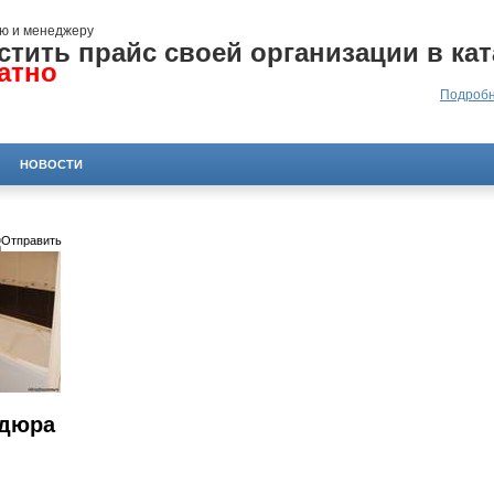
ю и менеджеру
стить прайс своей организации в кат
атно
Подробн
НОВОСТИ
рдюра