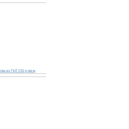
лка из ГКЛ
230 р./кв.м