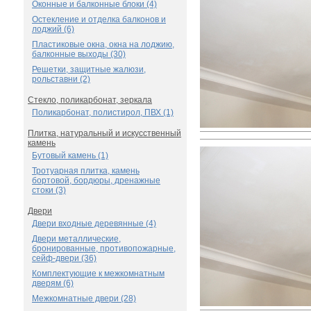
Оконные и балконные блоки (4)
Остекление и отделка балконов и
лоджий (6)
Пластиковые окна, окна на лоджию,
балконные выходы (30)
Решетки, защитные жалюзи,
рольставни (2)
Стекло, поликарбонат, зеркала
Поликарбонат, полистирол, ПВХ (1)
Плитка, натуральный и искусственный
камень
Бутовый камень (1)
Тротуарная плитка, камень
бортовой, бордюры, дренажные
стоки (3)
Двери
Двери входные деревянные (4)
Двери металлические,
бронированные, противопожарные,
сейф-двери (36)
Комплектующие к межкомнатным
дверям (6)
Межкомнатные двери (28)