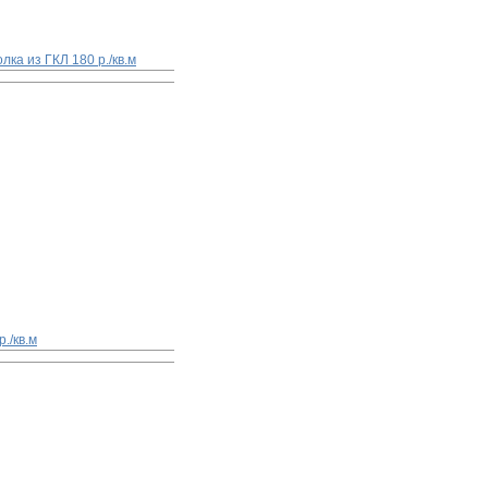
олка из ГКЛ
180 р./кв.м
р./кв.м