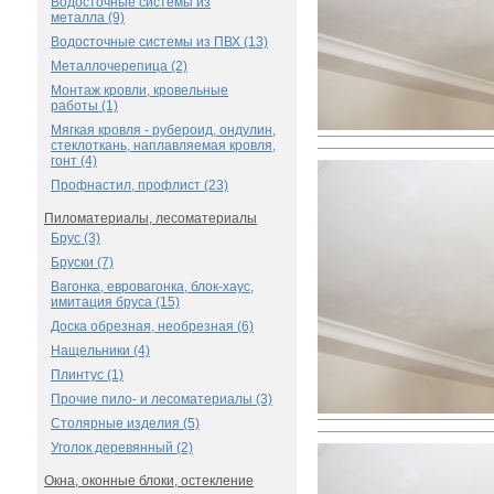
Водосточные системы из
металла (9)
Водосточные системы из ПВХ (13)
Металлочерепица (2)
Монтаж кровли, кровельные
работы (1)
Мягкая кровля - рубероид, ондулин,
стеклоткань, наплавляемая кровля,
гонт (4)
Профнастил, профлист (23)
Пиломатериалы, лесоматериалы
Брус (3)
Бруски (7)
Вагонка, евровагонка, блок-хаус,
имитация бруса (15)
Доска обрезная, необрезная (6)
Нащельники (4)
Плинтус (1)
Прочие пило- и лесоматериалы (3)
Столярные изделия (5)
Уголок деревянный (2)
Окна, оконные блоки, остекление