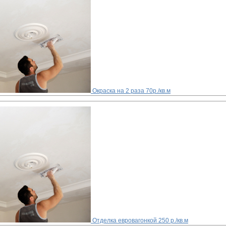
Окраска на 2 раза
70р./кв.м
Отделка евровагонкой
250 р./кв.м