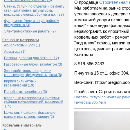
Сантехнические работы (28)
О продавце
Строительная 
Стены. Услуги по отделке и ремонту
Мы работаем на рынке стро
стен: шпатлевка, штукатурка,
успели завоевать доверие
покраска, оклейка обоями и др. (39)
компанией услуги включают
Фундамент. Услуги по устройству
фундамента (3)
ключ" - все виды фасадных
керамогранит, композитный
Электромонтажные работы (9)
кровельных работ - ремонт 
Стеновые материалы
"под ключ" офиса, магазина
Арболитовый блок (1)
центров, административны
Арматура (1)
Контакты
Бетоны, добавки для бетона (12)
8-919-566-2483
Газобетонные блоки, газобетон (3)
Железобетонные изделия и
Пичугина 15 ст.1, офис 304,
конструкции, фундаменты, сваи (8)
Кирпич силикатный,
Веб-сайт: http://45region.uco
керамический (19)
Прайс-лист Строительная 
Пеноблоки, пенобетон (6)
Потолок. Услуги по монтажу, рем
Фасадные материалы и системы:
сайдинг металлический, виниловый
Грунтовка
30р./кв.м
(15)
Цокольный сайдинг, фасадные
панели под камень, кирпич (2)
Кровельные материалы