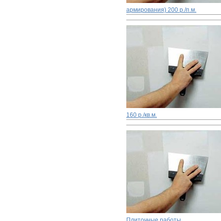
армирования)
200 р./п.м.
160 р./кв.м.
Плиточные работы