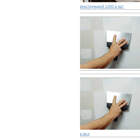
конструкцией
1200 р./шт
р./м.п