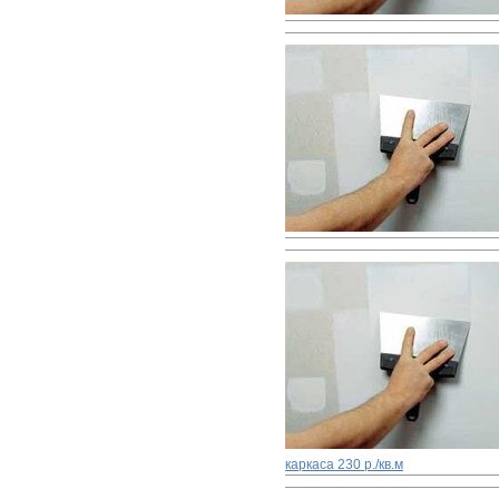
каркаса
230 р./кв.м