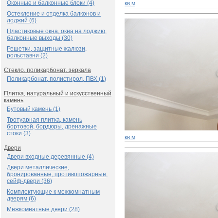
Оконные и балконные блоки (4)
кв.м
Остекление и отделка балконов и
лоджий (6)
Пластиковые окна, окна на лоджию,
балконные выходы (30)
Решетки, защитные жалюзи,
рольставни (2)
Стекло, поликарбонат, зеркала
Поликарбонат, полистирол, ПВХ (1)
Плитка, натуральный и искусственный
камень
Бутовый камень (1)
Тротуарная плитка, камень
бортовой, бордюры, дренажные
стоки (3)
кв.м
Двери
Двери входные деревянные (4)
Двери металлические,
бронированные, противопожарные,
сейф-двери (36)
Комплектующие к межкомнатным
дверям (6)
Межкомнатные двери (28)