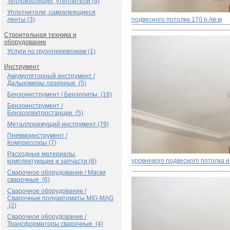
Теплоизоляция, утеплители (9)
Уплотнители, самоклеящиеся
ленты (3)
подвесного потолка
170 р./кв.м
Строительная техника и
оборудование
Услуги по грузоперевозкам (1)
Инструмент
Аккумуляторный инструмент /
Дальномеры лазерные (5)
Бензоинструмент / Бензопилы (16)
Бензоинструмент /
Бензоэлектростанции (5)
Металлорежущий инструмент (79)
Пневмоинструмент /
Компрессоры (7)
Расходные материалы,
уровневого подвесного потолка и
комплектующие и запчасти (6)
Сварочное оборудование / Маски
сварочные (6)
Сварочное оборудование /
Сварочные полуавтоматы MIG-MAG
(2)
Сварочное оборудование /
Трансформаторы сварочные (4)