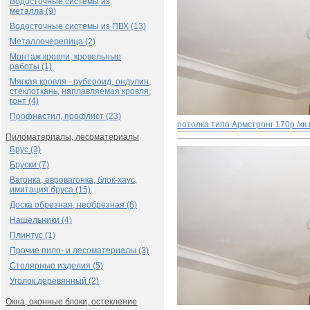
Водосточные системы из
металла (9)
Водосточные системы из ПВХ (13)
Металлочерепица (2)
Монтаж кровли, кровельные
работы (1)
Мягкая кровля - рубероид, ондулин,
стеклоткань, наплавляемая кровля,
гонт (4)
Профнастил, профлист (23)
потолка типа Армстронг
170р./кв
Пиломатериалы, лесоматериалы
Брус (3)
Бруски (7)
Вагонка, евровагонка, блок-хаус,
имитация бруса (15)
Доска обрезная, необрезная (6)
Нащельники (4)
Плинтус (1)
Прочие пило- и лесоматериалы (3)
Столярные изделия (5)
Уголок деревянный (2)
Окна, оконные блоки, остекление