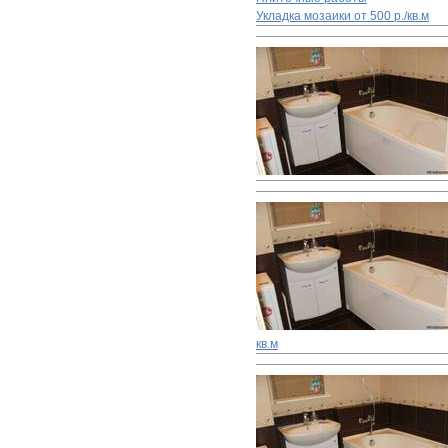
Укладка мозаики
от 500 р./кв.м
кв.м