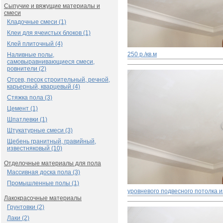
Сыпучие и вяжущие материалы и
смеси
Кладочные смеси (1)
Клеи для ячеистых блоков (1)
Клей плиточный (4)
250 р./кв.м
Наливные полы,
самовыравнивающиеся смеси,
ровнители (2)
Отсев, песок строительный, речной,
карьерный, кварцевый (4)
Стяжка пола (3)
Цемент (1)
Шпатлевки (1)
Штукатурные смеси (3)
Щебень гранитный, гравийный,
известняковый (10)
Отделочные материалы для пола
Массивная доска пола (3)
Промышленные полы (1)
уровневого подвесного потолка и
Лакокрасочные материалы
Грунтовки (2)
Лаки (2)