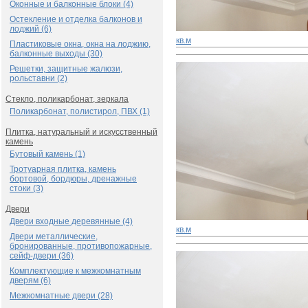
Оконные и балконные блоки (4)
Остекление и отделка балконов и
лоджий (6)
кв.м
Пластиковые окна, окна на лоджию,
балконные выходы (30)
Решетки, защитные жалюзи,
рольставни (2)
Стекло, поликарбонат, зеркала
Поликарбонат, полистирол, ПВХ (1)
Плитка, натуральный и искусственный
камень
Бутовый камень (1)
Тротуарная плитка, камень
бортовой, бордюры, дренажные
стоки (3)
Двери
Двери входные деревянные (4)
кв.м
Двери металлические,
бронированные, противопожарные,
сейф-двери (36)
Комплектующие к межкомнатным
дверям (6)
Межкомнатные двери (28)