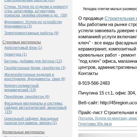
Сантехнические работы (28)
Стены. Услуги по отделке и ремонту
Укладка плитки малых размер
стен: шпатлевка, штукатурка,
покраска, оклейка обоями и др. (39)
О продавце
Строительная 
Фундамент. Услуги по устройству
Мы работаем на рынке стро
фундамента (3)
успели завоевать доверие
Электромонтажные работы (9)
компанией услуги включают
Стеновые материалы
ключ" - все виды фасадных
Арболитовый блок (1)
керамогранит, композитный
Арматура (1)
кровельных работ - ремонт 
"под ключ" офиса, магазина
Бетоны, добавки для бетона (12)
центров, административны
Газобетонные блоки, газобетон (3)
Контакты
Железобетонные изделия и
конструкции, фундаменты, сваи (8)
8-919-566-2483
Кирпич силикатный,
керамический (19)
Пичугина 15 ст.1, офис 304,
Пеноблоки, пенобетон (6)
Веб-сайт: http://45region.uco
Фасадные материалы и системы:
сайдинг металлический, виниловый
(15)
Прайс-лист Строительная 
Потолок. Услуги по монтажу, рем
Цокольный сайдинг, фасадные
панели под камень, кирпич (2)
Грунтовка
30р./кв.м
Кровельные материалы