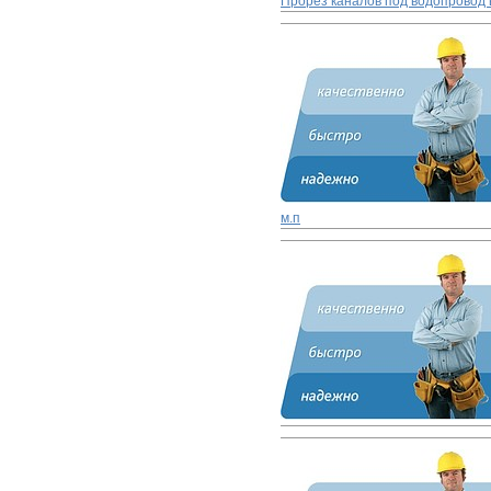
Прорез каналов под водопровод 
м.п