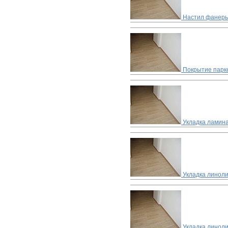
Настил фанеры
Покрытие парке
Укладка ламин
Укладка линол
Укладка линоли