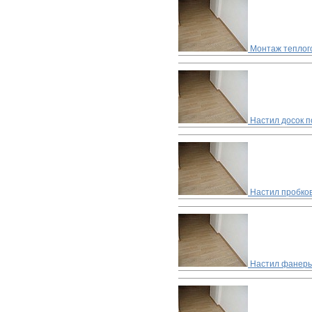
Монтаж теплог
Настил досок п
Настил пробко
Настил фанеры