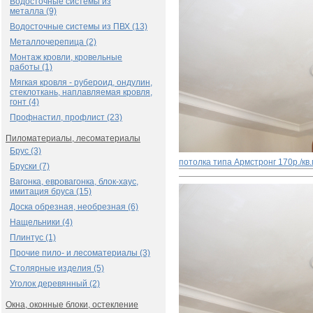
Водосточные системы из
металла (9)
Водосточные системы из ПВХ (13)
Металлочерепица (2)
Монтаж кровли, кровельные
работы (1)
Мягкая кровля - рубероид, ондулин,
стеклоткань, наплавляемая кровля,
гонт (4)
Профнастил, профлист (23)
Пиломатериалы, лесоматериалы
Брус (3)
потолка типа Армстронг
170р./кв
Бруски (7)
Вагонка, евровагонка, блок-хаус,
имитация бруса (15)
Доска обрезная, необрезная (6)
Нащельники (4)
Плинтус (1)
Прочие пило- и лесоматериалы (3)
Столярные изделия (5)
Уголок деревянный (2)
Окна, оконные блоки, остекление