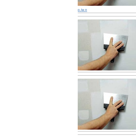
р./м.п