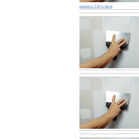
каркаса
230 р./кв.м