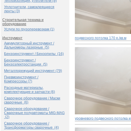
Теплоизоляция, утеплители (9)
Уплотнители, самоклеящиеся
ленты (3)
Строительная техника и
оборудование
Услуги по грузоперевозкам (1)
Инструмент
подвесного потолка
170 р./кв.м
Аккумуляторный инструмент /
Дальномеры лазерные (5)
Бензоинструмент / Бензопилы (16)
Бензоинструмент /
Бензоэлектростанции (5)
Металлорежущий инструмент (79)
Пневмоинструмент /
Компрессоры (7)
Расходные материалы,
комплектующие и запчасти (6)
Сварочное оборудование / Маски
сварочные (6)
Сварочное оборудование /
Сварочные полуавтоматы MIG-MAG
(2)
уровневого подвесного потолка и
Сварочное оборудование /
Трансформаторы сварочные (4)