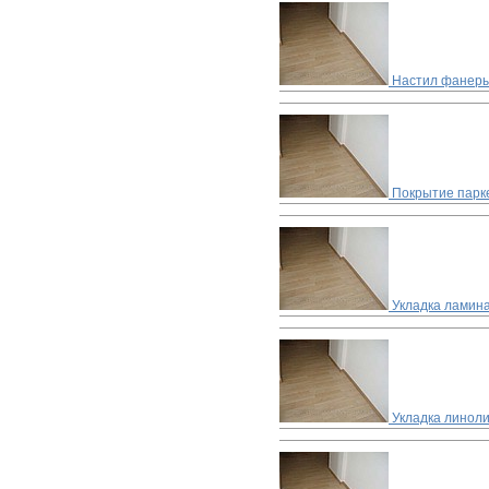
Настил фанеры
Покрытие парке
Укладка ламин
Укладка линол