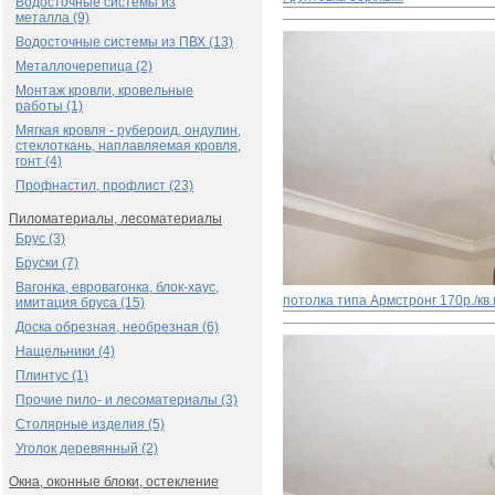
Водосточные системы из
металла (9)
Водосточные системы из ПВХ (13)
Металлочерепица (2)
Монтаж кровли, кровельные
работы (1)
Мягкая кровля - рубероид, ондулин,
стеклоткань, наплавляемая кровля,
гонт (4)
Профнастил, профлист (23)
Пиломатериалы, лесоматериалы
Брус (3)
Бруски (7)
Вагонка, евровагонка, блок-хаус,
потолка типа Армстронг
170р./кв
имитация бруса (15)
Доска обрезная, необрезная (6)
Нащельники (4)
Плинтус (1)
Прочие пило- и лесоматериалы (3)
Столярные изделия (5)
Уголок деревянный (2)
Окна, оконные блоки, остекление