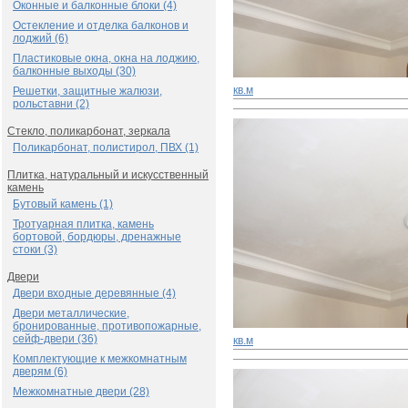
Оконные и балконные блоки (4)
Остекление и отделка балконов и
лоджий (6)
Пластиковые окна, окна на лоджию,
балконные выходы (30)
кв.м
Решетки, защитные жалюзи,
рольставни (2)
Стекло, поликарбонат, зеркала
Поликарбонат, полистирол, ПВХ (1)
Плитка, натуральный и искусственный
камень
Бутовый камень (1)
Тротуарная плитка, камень
бортовой, бордюры, дренажные
стоки (3)
Двери
Двери входные деревянные (4)
Двери металлические,
бронированные, противопожарные,
сейф-двери (36)
кв.м
Комплектующие к межкомнатным
дверям (6)
Межкомнатные двери (28)