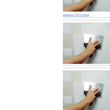
каркаса
230 р./кв.м