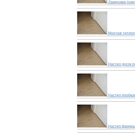
Лакировка,покр
Монтаж теплог
Настил досок п
Настил пробко
Настил фанеры