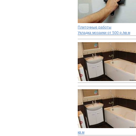
Плиточные работы
Укладка мозаики
от 500 р./кв.м
кв.м