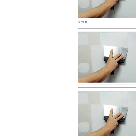
р./м.п