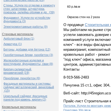
Сантехнические работы (28)
Стены. Услуги по отделке и ремонту
60 р./кв.м
стен: шпатлевка, штукатурка,
покраска, оклейка обоями и др. (39)
Окраска стен на 2 раза
Фундамент. Услуги по устройству
фундамента (3)
О продавце
Строительная 
Электромонтажные работы (9)
Мы работаем на рынке стро
Стеновые материалы
успели завоевать доверие
Арболитовый блок (1)
компанией услуги включают
Арматура (1)
ключ" - все виды фасадных
керамогранит, композитный
Бетоны, добавки для бетона (12)
кровельных работ - ремонт 
Газобетонные блоки, газобетон (3)
"под ключ" офиса, магазина
Железобетонные изделия и
конструкции, фундаменты, сваи (8)
центров, административны
Контакты
Кирпич силикатный,
керамический (19)
8-919-566-2483
Пеноблоки, пенобетон (6)
Фасадные материалы и системы:
Пичугина 15 ст.1, офис 304,
сайдинг металлический, виниловый
(15)
Веб-сайт: http://45region.uco
Цокольный сайдинг, фасадные
панели под камень, кирпич (2)
Прайс-лист Строительная 
Потолок. Услуги по монтажу, рем
Кровельные материалы
Грунтовка
30р./кв.м