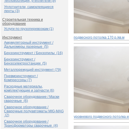
Теплоизоляция, утеплители (9)
Уплотнители, самоклеящиеся
ленты (3)
Строительная техника и
оборудование
Услуги по грузоперевозкам (1)
Инструмент
подвесного потолка
170 р./кв.м
Аккумуляторный инструмент /
Дальномеры лазерные (5)
Бензоинструмент / Бензопилы (16)
Бензоинструмент /
Бензоэлектростанции (5)
Металлорежущий инструмент (79)
Пневмоинструмент /
Компрессоры (7)
Расходные материалы,
комплектующие и запчасти (6)
Сварочное оборудование / Маски
сварочные (6)
Сварочное оборудование /
Сварочные полуавтоматы MIG-MAG
(2)
уровневого подвесного потолка и
Сварочное оборудование /
Трансформаторы сварочные (4)