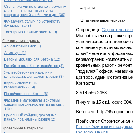
Сантехнические работы (28)
Стены. Услуги по отделке и ремонту
40 р./п.м.
стен: шпатлевка, штукатурка,
покраска, оклейка обоями и др. (39)
Шпатлевка швов черновая
Фундамент. Услуги по устройству
фундамента (3)
О продавце
Строительная 
Электромонтажные работы (9)
Мы работаем на рынке стро
Стеновые материалы
успели завоевать доверие
Арболитовый блок (1)
компанией услуги включают
Арматура (1)
ключ" - все виды фасадных
керамогранит, композитный
Бетоны, добавки для бетона (12)
кровельных работ - ремонт 
Газобетонные блоки, газобетон (3)
"под ключ" офиса, магазина
Железобетонные изделия и
конструкции, фундаменты, сваи (8)
центров, административны
Контакты
Кирпич силикатный,
керамический (19)
8-919-566-2483
Пеноблоки, пенобетон (6)
Фасадные материалы и системы:
Пичугина 15 ст.1, офис 304,
сайдинг металлический, виниловый
(15)
Веб-сайт: http://45region.uco
Цокольный сайдинг, фасадные
панели под камень, кирпич (2)
Прайс-лист Строительная 
Потолок. Услуги по монтажу, рем
Кровельные материалы
Грунтовка
30р./кв.м