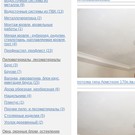
Водосточные системы из
металла (9)
Водосточные системы из ПВХ (13)
Металлочерепица (2)
Монтаж кровли, кровельные
работы (1)
Мягкая кровля - рубероид, ондулин,
стеклоткань, наплавляемая кровля,
гонт (4)
Профнастил, профлист (23)
Пиломатериалы, лесоматериалы
Брус (3)
Бруски (7)
Вагонка, евровагонка, блок-хаус,
потолка типа Армстронг
170р./кв
имитация бруса (15)
Доска обрезная, необрезная (6)
Нащельники (4)
Плинтус (1)
Прочие пило- и лесоматериалы (3)
Столярные изделия (5)
Уголок деревянный (2)
Окна, оконные блоки, остекление