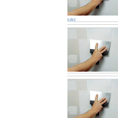
р./м.п