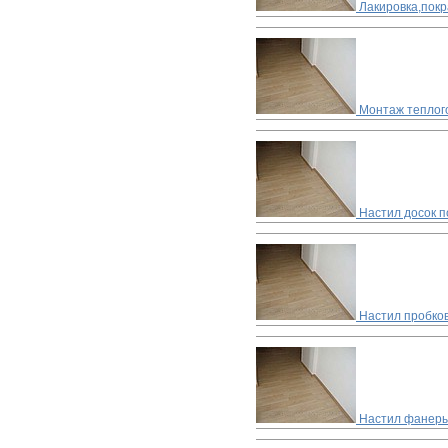
Лакировка,покр
Монтаж теплог
Настил досок п
Настил пробко
Настил фанеры