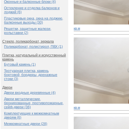
Оконные и балконные блоки (4)
Остекление и отделка балконов и
лоджий (6)
Пластиковые окна, окна на лоджию,
балконные выходы (30)
кв.м
Решетки, защитные жалюзи,
рольставни (2)
Стекло, поликарбонат, зеркала
Поликарбонат, полистирол, ПВХ (1)
Плитка, натуральный и искусственный
камень
Бутовый камень (1)
Тротуарная плитка, камень
бортовой, бордюры, дренажные
стоки (3)
Двери
Двери входные деревянные (4)
Двери металлические,
бронированные, противопожарные,
сейф-двери (36)
кв.м
Комплектующие к межкомнатным
дверям (6)
Межкомнатные двери (28)