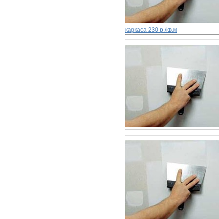
каркаса
230 р./кв.м