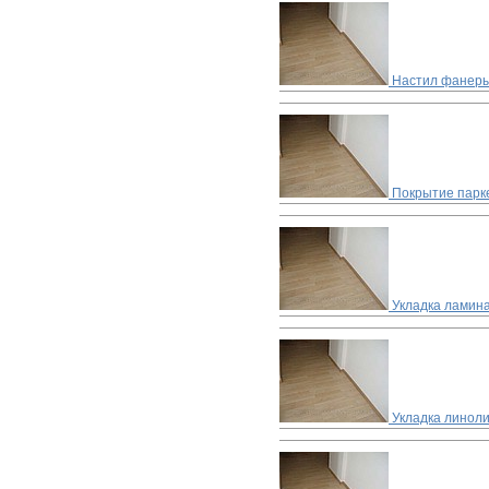
Настил фанеры
Покрытие парке
Укладка ламин
Укладка линол