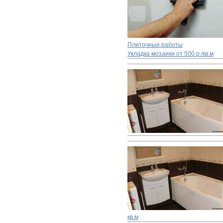
Плиточные работы
Укладка мозаики
от 500 р./кв.м
кв.м