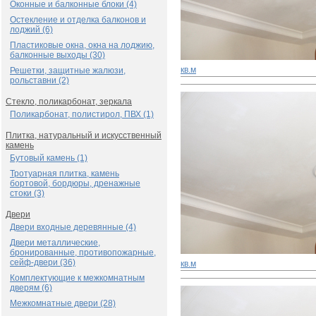
Оконные и балконные блоки (4)
Остекление и отделка балконов и
лоджий (6)
Пластиковые окна, окна на лоджию,
балконные выходы (30)
кв.м
Решетки, защитные жалюзи,
рольставни (2)
Стекло, поликарбонат, зеркала
Поликарбонат, полистирол, ПВХ (1)
Плитка, натуральный и искусственный
камень
Бутовый камень (1)
Тротуарная плитка, камень
бортовой, бордюры, дренажные
стоки (3)
Двери
Двери входные деревянные (4)
Двери металлические,
бронированные, противопожарные,
сейф-двери (36)
кв.м
Комплектующие к межкомнатным
дверям (6)
Межкомнатные двери (28)