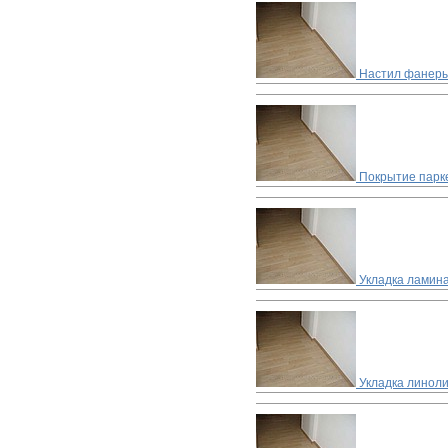
Настил фанеры
Покрытие парке
Укладка ламин
Укладка линол