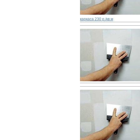
каркаса
230 р./кв.м