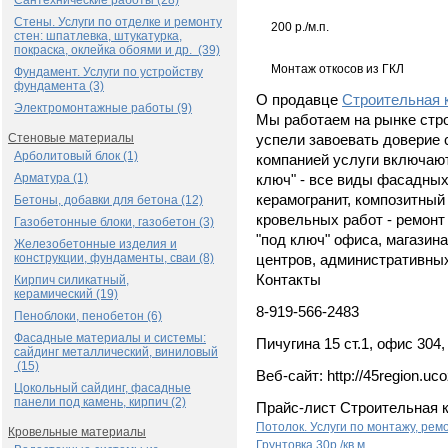
Сантехнические работы (28)
Стены. Услуги по отделке и ремонту
200 р./м.п.
стен: шпатлевка, штукатурка,
покраска, оклейка обоями и др. (39)
Монтаж откосов из ГКЛ
Фундамент. Услуги по устройству
фундамента (3)
О продавце
Строительная 
Электромонтажные работы (9)
Мы работаем на рынке стро
Стеновые материалы
успели завоевать доверие
Арболитовый блок (1)
компанией услуги включают
Арматура (1)
ключ" - все виды фасадных
керамогранит, композитный
Бетоны, добавки для бетона (12)
кровельных работ - ремонт 
Газобетонные блоки, газобетон (3)
"под ключ" офиса, магазина
Железобетонные изделия и
конструкции, фундаменты, сваи (8)
центров, административны
Контакты
Кирпич силикатный,
керамический (19)
8-919-566-2483
Пеноблоки, пенобетон (6)
Фасадные материалы и системы:
Пичугина 15 ст.1, офис 304,
сайдинг металлический, виниловый
(15)
Веб-сайт: http://45region.uco
Цокольный сайдинг, фасадные
панели под камень, кирпич (2)
Прайс-лист Строительная 
Потолок. Услуги по монтажу, рем
Кровельные материалы
Грунтовка
30р./кв.м