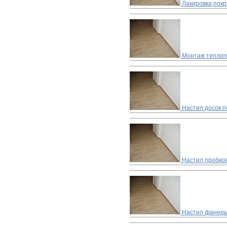
Лакировка,покр
Монтаж теплог
Настил досок п
Настил пробко
Настил фанеры