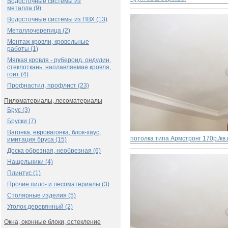
Водосточные системы из
металла (9)
Водосточные системы из ПВХ (13)
Металлочерепица (2)
Монтаж кровли, кровельные
работы (1)
Мягкая кровля - рубероид, ондулин,
стеклоткань, наплавляемая кровля,
гонт (4)
Профнастил, профлист (23)
Пиломатериалы, лесоматериалы
Брус (3)
Бруски (7)
Вагонка, евровагонка, блок-хаус,
потолка типа Армстронг
170р./кв
имитация бруса (15)
Доска обрезная, необрезная (6)
Нащельники (4)
Плинтус (1)
Прочие пило- и лесоматериалы (3)
Столярные изделия (5)
Уголок деревянный (2)
Окна, оконные блоки, остекление