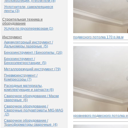
Теплоизоляция, утеплители (9)
Уплотнители, самоклеящиеся
ленты (3)
Строительная техника и
оборудование
Услуги по грузоперевозкам (1)
Инструмент
подвесного потолка
170 р./кв.м
Аккумуляторный инструмент /
Дальномеры лазерные (5)
Бензоинструмент / Бензопилы (16)
Бензоинструмент /
Бензоэлектростанции (5)
Металлорежущий инструмент (79)
Пневмоинструмент /
Компрессоры (7)
Расходные материалы,
комплектующие и запчасти (6)
Сварочное оборудование / Маски
сварочные (6)
Сварочное оборудование /
Сварочные полуавтоматы MIG-MAG
(2)
уровневого подвесного потолка и
Сварочное оборудование /
Трансформаторы сварочные (4)