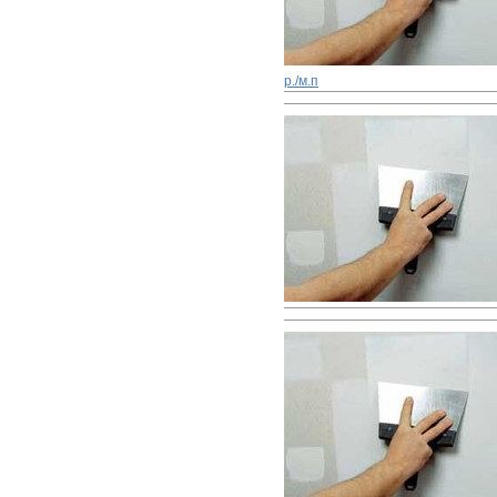
р./м.п