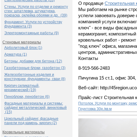
Сантехнические работы (28)
О продавце
Строительная 
Стены. Услуги по отделке и ремонту
Мы работаем на рынке стро
стен: шпатлевка, штукатурка,
покраска, оклейка обоями и др. (39)
успели завоевать доверие
компанией услуги включают
Фундамент. Услуги по устройству
фундамента (3)
ключ" - все виды фасадных
Электромонтажные работы (9)
керамогранит, композитный
кровельных работ - ремонт 
Стеновые материалы
"под ключ" офиса, магазина
Арболитовый блок (1)
центров, административны
Арматура (1)
Контакты
Бетоны, добавки для бетона (12)
Газобетонные блоки, газобетон (3)
8-919-566-2483
Железобетонные изделия и
Пичугина 15 ст.1, офис 304,
конструкции, фундаменты, сваи (8)
Кирпич силикатный,
Веб-сайт: http://45region.uco
керамический (19)
Пеноблоки, пенобетон (6)
Прайс-лист Строительная 
Фасадные материалы и системы:
Потолок. Услуги по монтажу, рем
сайдинг металлический, виниловый
Грунтовка
30р./кв.м
(15)
Цокольный сайдинг, фасадные
панели под камень, кирпич (2)
Кровельные материалы