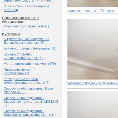
Теплоизоляция, утеплители (9)
Уплотнители, самоклеящиеся
ленты (3)
подвесного потолка
170 р./кв.м
Строительная техника и
оборудование
Услуги по грузоперевозкам (1)
Инструмент
Аккумуляторный инструмент /
Дальномеры лазерные (5)
Бензоинструмент / Бензопилы (16)
Бензоинструмент /
Бензоэлектростанции (5)
Металлорежущий инструмент (79)
Пневмоинструмент /
Компрессоры (7)
Расходные материалы,
комплектующие и запчасти (6)
уровневого подвесного потолка и
Сварочное оборудование / Маски
сварочные (6)
Сварочное оборудование /
Сварочные полуавтоматы MIG-MAG
(2)
Сварочное оборудование /
Трансформаторы сварочные (4)