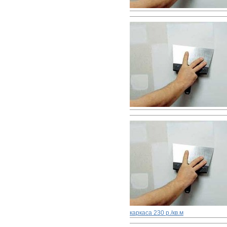
каркаса
230 р./кв.м