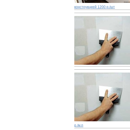
конструкцией
1200 р./шт
р./м.п