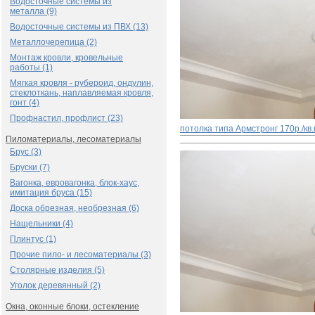
Водосточные системы из
металла (9)
Водосточные системы из ПВХ (13)
Металлочерепица (2)
Монтаж кровли, кровельные
работы (1)
Мягкая кровля - рубероид, ондулин,
стеклоткань, наплавляемая кровля,
гонт (4)
Профнастил, профлист (23)
потолка типа Армстронг
170р./кв
Пиломатериалы, лесоматериалы
Брус (3)
Бруски (7)
Вагонка, евровагонка, блок-хаус,
имитация бруса (15)
Доска обрезная, необрезная (6)
Нащельники (4)
Плинтус (1)
Прочие пило- и лесоматериалы (3)
Столярные изделия (5)
Уголок деревянный (2)
Окна, оконные блоки, остекление