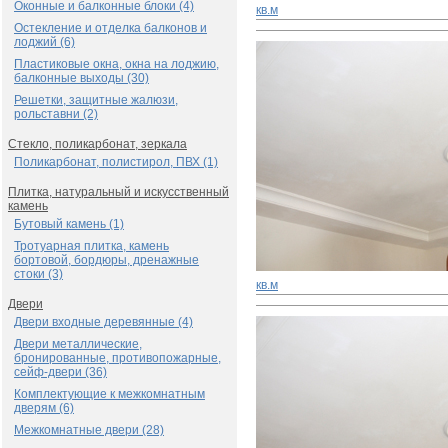
Оконные и балконные блоки (4)
кв.м
Остекление и отделка балконов и
лоджий (6)
Пластиковые окна, окна на лоджию,
балконные выходы (30)
Решетки, защитные жалюзи,
рольставни (2)
Стекло, поликарбонат, зеркала
Поликарбонат, полистирол, ПВХ (1)
Плитка, натуральный и искусственный
камень
Бутовый камень (1)
Тротуарная плитка, камень
бортовой, бордюры, дренажные
стоки (3)
кв.м
Двери
Двери входные деревянные (4)
Двери металлические,
бронированные, противопожарные,
сейф-двери (36)
Комплектующие к межкомнатным
дверям (6)
Межкомнатные двери (28)