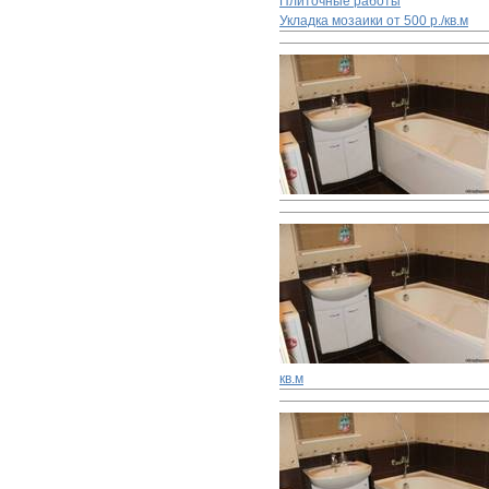
Плиточные работы
Укладка мозаики
от 500 р./кв.м
кв.м