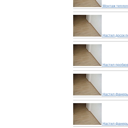
Монтаж теплог
Настил досок п
Настил пробко
Настил фанеры
Настил фанеры