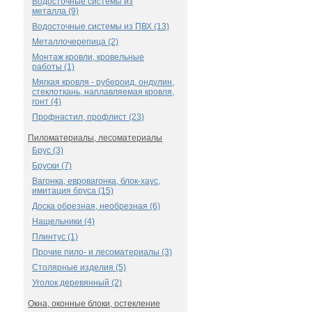
Водосточные системы из
металла (9)
Водосточные системы из ПВХ (13)
Металлочерепица (2)
Монтаж кровли, кровельные
работы (1)
Мягкая кровля - рубероид, ондулин,
стеклоткань, наплавляемая кровля,
гонт (4)
Профнастил, профлист (23)
Пиломатериалы, лесоматериалы
Брус (3)
Бруски (7)
Вагонка, евровагонка, блок-хаус,
имитация бруса (15)
Доска обрезная, необрезная (6)
Нащельники (4)
Плинтус (1)
Прочие пило- и лесоматериалы (3)
Столярные изделия (5)
Уголок деревянный (2)
Окна, оконные блоки, остекление