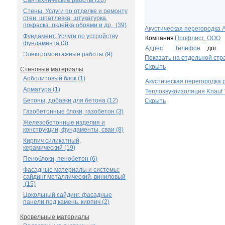
Сантехнические работы (28)
Стены. Услуги по отделке и ремонту
стен: шпатлевка, штукатурка,
покраска, оклейка обоями и др. (39)
Акустическая перегородка A
Фундамент. Услуги по устройству
Компания
Профлист, ООО
фундамента (3)
Адрес
Телефон
дог.
Электромонтажные работы (9)
Показать на отдельной стр
Скрыть
Стеновые материалы
Арболитовый блок (1)
Акустическая перегородка 
Арматура (1)
Теплозвукоизоляция Knauf 
Бетоны, добавки для бетона (12)
Скрыть
Газобетонные блоки, газобетон (3)
Железобетонные изделия и
конструкции, фундаменты, сваи (8)
Кирпич силикатный,
керамический (19)
Пеноблоки, пенобетон (6)
Фасадные материалы и системы:
сайдинг металлический, виниловый
(15)
Цокольный сайдинг, фасадные
панели под камень, кирпич (2)
Кровельные материалы