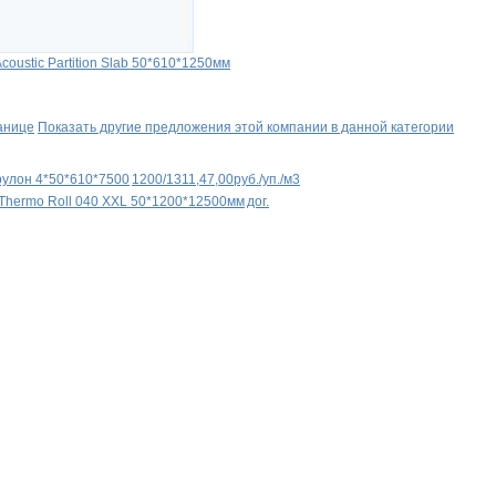
coustic Partition Slab 50*610*1250мм
анице
Показать другие предложения этой компании в данной категории
рулон 4*50*610*7500
1200/1311,47,00руб./уп./м3
Thermo Roll 040 XXL 50*1200*12500мм
дог.