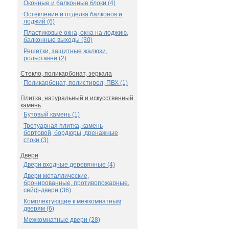
Оконные и балконные блоки (4)
Остекление и отделка балконов и
лоджий (6)
Пластиковые окна, окна на лоджию,
балконные выходы (30)
Решетки, защитные жалюзи,
рольставни (2)
Стекло, поликарбонат, зеркала
Поликарбонат, полистирол, ПВХ (1)
Плитка, натуральный и искусственный
камень
Бутовый камень (1)
Тротуарная плитка, камень
бортовой, бордюры, дренажные
стоки (3)
Двери
Двери входные деревянные (4)
Двери металлические,
бронированные, противопожарные,
сейф-двери (36)
Комплектующие к межкомнатным
дверям (6)
Межкомнатные двери (28)