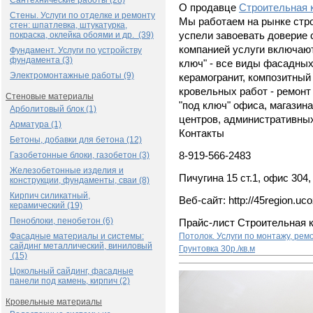
Сантехнические работы (28)
О продавце
Строительная 
Стены. Услуги по отделке и ремонту
Мы работаем на рынке стро
стен: шпатлевка, штукатурка,
покраска, оклейка обоями и др. (39)
успели завоевать доверие
компанией услуги включают
Фундамент. Услуги по устройству
фундамента (3)
ключ" - все виды фасадных
Электромонтажные работы (9)
керамогранит, композитный
кровельных работ - ремонт 
Стеновые материалы
"под ключ" офиса, магазина
Арболитовый блок (1)
центров, административны
Арматура (1)
Контакты
Бетоны, добавки для бетона (12)
Газобетонные блоки, газобетон (3)
8-919-566-2483
Железобетонные изделия и
Пичугина 15 ст.1, офис 304,
конструкции, фундаменты, сваи (8)
Кирпич силикатный,
Веб-сайт: http://45region.uco
керамический (19)
Пеноблоки, пенобетон (6)
Прайс-лист Строительная 
Фасадные материалы и системы:
Потолок. Услуги по монтажу, рем
сайдинг металлический, виниловый
Грунтовка
30р./кв.м
(15)
Цокольный сайдинг, фасадные
панели под камень, кирпич (2)
Кровельные материалы