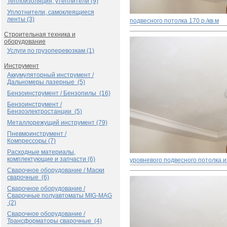
Теплоизоляция, утеплители (9)
Уплотнители, самоклеящиеся
ленты (3)
подвесного потолка
170 р./кв.м
Строительная техника и
оборудование
Услуги по грузоперевозкам (1)
Инструмент
Аккумуляторный инструмент /
Дальномеры лазерные (5)
Бензоинструмент / Бензопилы (16)
Бензоинструмент /
Бензоэлектростанции (5)
Металлорежущий инструмент (79)
Пневмоинструмент /
Компрессоры (7)
Расходные материалы,
комплектующие и запчасти (6)
уровневого подвесного потолка и
Сварочное оборудование / Маски
сварочные (6)
Сварочное оборудование /
Сварочные полуавтоматы MIG-MAG
(2)
Сварочное оборудование /
Трансформаторы сварочные (4)