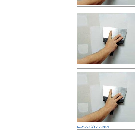
каркаса
230 р./кв.м