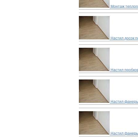
Монтаж теплог
Настил досок п
Настил пробко
Настил фанеры
Настил фанеры