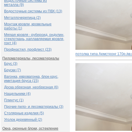
Водосточные системы из
металла (9)
Водосточные системы из ПВХ (13)
Металлочерепица (2)
Монтаж кровли, кровельные
работы (1)
Мягкая кровля - рубероид, ондулин,
стеклоткань, наплавляемая кровля,
гонт (4)
Профнастил, профлист (23)
потолка типа Армстронг
170р./кв
Пиломатериалы, лесоматериалы
Брус (3)
Бруски (7)
Вагонка, евровагонка, блок-хаус,
имитация бруса (15)
Доска обрезная, необрезная (6)
Нащельники (4)
Плинтус (1)
Прочие пило- и лесоматериалы (3)
Столярные изделия (5)
Уголок деревянный (2)
Окна, оконные блоки, остекление