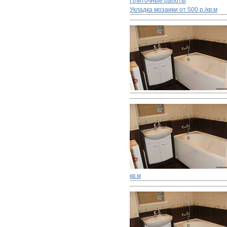
Плиточные работы
Укладка мозаики
от 500 р./кв.м
кв.м