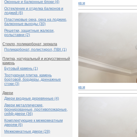
Оконные и балконные блоки (4)
кв.м
Остекление и отделка балконов и
лоджий (6)
Пластиковые окна, окна на лоджию,
балконные выходы (30)
Решетки, защитные жалюзи,
рольставни (2)
Стекло, поликарбонат, зеркала
Поликарбонат, полистирол, ПВХ (1)
Плитка, натуральный и искусственный
камень
Бутовый камень (1)
Тротуарная плитка, камень
бортовой, бордюры, дренажные
стоки (3)
кв.м
Двери
Двери входные деревянные (4)
Двери металлические,
бронированные, противопожарные,
сейф-двери (36)
Комплектующие к межкомнатным
дверям (6)
Межкомнатные двери (28)