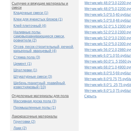
Метчик м/р 48.0*3.0
2200 ру
Сыпучие и вяжущие материалы и
смеси
Метчик м/р 48.0*5.0
2200 ру
Кладочные смеси (1)
Метчик м/р 5.0*0.5
40 руб/ш
Клеи для ячеистых блоков (1)
Метчик м/р 5.0*0.8
48 руб/ш
Клей плиточный (4)
Метчик м/р 52,0*1.5
2300 ру
Наливные полы,
Метчик м/р 52.0*2.0
2300 ру
самовыравнивающиеся смеси,
Метчик м/р 52.0*3.0
2300 ру
ровнители (2)
Метчик м/р 52.0*5.0
2300 ру
Отсев, песок строительный, речной,
Метчик м/р 56.0*2.0
2980 ру
карьерный, кварцевый (4)
Метчик м/р 6.0*1.0
55 руб/ш
Стяжка пола (3)
Метчик м/р 60.0*1 .5
3560 р
Цемент (1)
Метчик м/р 68.0*1,0
4900 ру
Шпатлевки (1)
Метчик м/р 8.0*0.5
69 руб/ш
Штукатурные смеси (3)
Метчик м/р 8.0*0.75
75 руб/
Щебень гранитный, гравийный,
Метчик м/р 8.0*1 .25
75 руб
известняковый (10)
Метчик м/р 8.0*1.0
75 руб/ш
Отделочные материалы для пола
Скрыть
Массивная доска пола (3)
Промышленные полы (1)
Лакокрасочные материалы
Грунтовки (2)
Лаки (2)