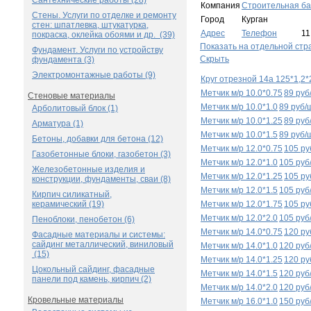
Сантехнические работы (28)
Компания
Строительная ба
Стены. Услуги по отделке и ремонту
Город
Курган
стен: шпатлевка, штукатурка,
Адрес
Телефон
11
покраска, оклейка обоями и др. (39)
Показать на отдельной стр
Фундамент. Услуги по устройству
Скрыть
фундамента (3)
Электромонтажные работы (9)
Круг отрезной 14а 125*1,2*
Метчик м/р 10.0*0.75
89 руб
Стеновые материалы
Метчик м/р 10.0*1.0
89 руб/
Арболитовый блок (1)
Метчик м/р 10.0*1.25
89 руб
Арматура (1)
Метчик м/р 10.0*1.5
89 руб/
Бетоны, добавки для бетона (12)
Метчик м/р 12.0*0.75
105 ру
Газобетонные блоки, газобетон (3)
Метчик м/р 12.0*1.0
105 руб
Железобетонные изделия и
Метчик м/р 12.0*1.25
105 ру
конструкции, фундаменты, сваи (8)
Метчик м/р 12.0*1.5
105 руб
Кирпич силикатный,
керамический (19)
Метчик м/р 12.0*1.75
105 ру
Метчик м/р 12.0*2.0
105 руб
Пеноблоки, пенобетон (6)
Метчик м/р 14.0*0.75
120 ру
Фасадные материалы и системы:
сайдинг металлический, виниловый
Метчик м/р 14.0*1.0
120 руб
(15)
Метчик м/р 14.0*1.25
120 ру
Цокольный сайдинг, фасадные
Метчик м/р 14.0*1.5
120 руб
панели под камень, кирпич (2)
Метчик м/р 14.0*2.0
120 руб
Кровельные материалы
Метчик м/р 16.0*1.0
150 руб