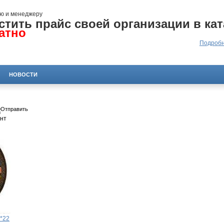
ю и менеджеру
стить прайс своей организации в кат
атно
Подробн
НОВОСТИ
нт
2*22