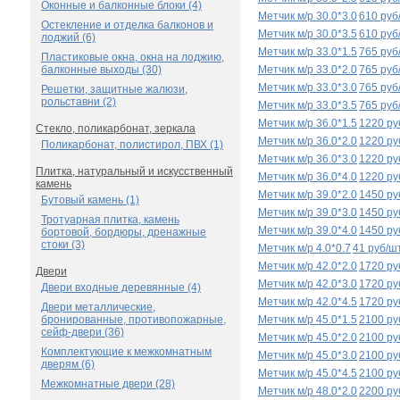
Оконные и балконные блоки (4)
Метчик м/р 30.0*3.0
610 руб
Остекление и отделка балконов и
Метчик м/р 30.0*3.5
610 руб
лоджий (6)
Метчик м/р 33.0*1.5
765 руб
Пластиковые окна, окна на лоджию,
балконные выходы (30)
Метчик м/р 33.0*2.0
765 руб
Метчик м/р 33.0*3.0
765 руб
Решетки, защитные жалюзи,
рольставни (2)
Метчик м/р 33.0*3.5
765 руб
Метчик м/р 36.0*1.5
1220 ру
Стекло, поликарбонат, зеркала
Метчик м/р 36.0*2.0
1220 ру
Поликарбонат, полистирол, ПВХ (1)
Метчик м/р 36.0*3.0
1220 ру
Плитка, натуральный и искусственный
Метчик м/р 36.0*4.0
1220 ру
камень
Метчик м/р 39.0*2.0
1450 ру
Бутовый камень (1)
Метчик м/р 39.0*3.0
1450 ру
Тротуарная плитка, камень
Метчик м/р 39.0*4.0
1450 ру
бортовой, бордюры, дренажные
стоки (3)
Метчик м/р 4.0*0.7
41 руб/ш
Метчик м/р 42.0*2.0
1720 ру
Двери
Метчик м/р 42.0*3.0
1720 ру
Двери входные деревянные (4)
Метчик м/р 42.0*4.5
1720 ру
Двери металлические,
бронированные, противопожарные,
Метчик м/р 45.0*1.5
2100 ру
сейф-двери (36)
Метчик м/р 45.0*2.0
2100 ру
Комплектующие к межкомнатным
Метчик м/р 45.0*3.0
2100 ру
дверям (6)
Метчик м/р 45.0*4.5
2100 ру
Межкомнатные двери (28)
Метчик м/р 48.0*2.0
2200 ру