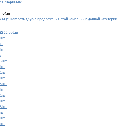
за "Вершина"
 руб/шт
анице
Показать другие предложения этой компании в данной категории
22
12 руб/шт
/шт
шт
/шт
шт
б/шт
/шт
б/шт
/шт
б/шт
/шт
б/шт
/шт
б/шт
/шт
/шт
/шт