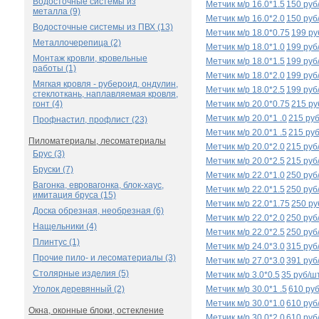
Водосточные системы из
Метчик м/р 16.0*1.5
150 руб
металла (9)
Метчик м/р 16.0*2.0
150 руб
Водосточные системы из ПВХ (13)
Метчик м/р 18.0*0.75
199 ру
Металлочерепица (2)
Метчик м/р 18.0*1.0
199 руб
Монтаж кровли, кровельные
Метчик м/р 18.0*1.5
199 руб
работы (1)
Метчик м/р 18.0*2.0
199 руб
Мягкая кровля - рубероид, ондулин,
Метчик м/р 18.0*2.5
199 руб
стеклоткань, наплавляемая кровля,
гонт (4)
Метчик м/р 20.0*0.75
215 ру
Метчик м/р 20.0*1 .0
215 ру
Профнастил, профлист (23)
Метчик м/р 20.0*1 .5
215 ру
Пиломатериалы, лесоматериалы
Метчик м/р 20.0*2.0
215 руб
Брус (3)
Метчик м/р 20.0*2.5
215 руб
Бруски (7)
Метчик м/р 22.0*1.0
250 руб
Вагонка, евровагонка, блок-хаус,
Метчик м/р 22.0*1.5
250 руб
имитация бруса (15)
Метчик м/р 22.0*1.75
250 ру
Доска обрезная, необрезная (6)
Метчик м/р 22.0*2.0
250 руб
Нащельники (4)
Метчик м/р 22.0*2.5
250 руб
Плинтус (1)
Метчик м/р 24.0*3.0
315 руб
Прочие пило- и лесоматериалы (3)
Метчик м/р 27.0*3.0
391 руб
Столярные изделия (5)
Метчик м/р 3.0*0.5
35 руб/ш
Уголок деревянный (2)
Метчик м/р 30.0*1 .5
610 ру
Метчик м/р 30.0*1.0
610 руб
Окна, оконные блоки, остекление
Метчик м/р 30.0*2.0
610 руб