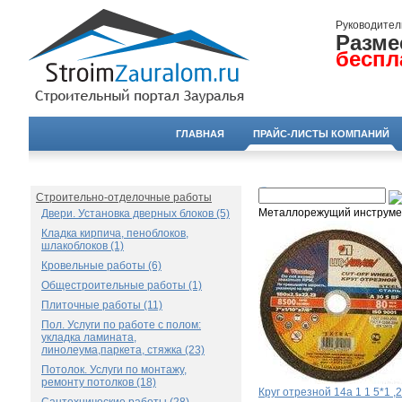
Руководител
Разме
беспл
ГЛАВНАЯ
ПРАЙС-ЛИСТЫ КОМПАНИЙ
Строительно-отделочные работы
Металлорежущий инструме
Двери. Установка дверных блоков (5)
Кладка кирпича, пеноблоков,
шлакоблоков (1)
Кровельные работы (6)
Общестроительные работы (1)
Плиточные работы (11)
Пол. Услуги по работе с полом:
укладка ламината,
линолеума,паркета, стяжка (23)
Потолок. Услуги по монтажу,
ремонту потолков (18)
Круг отрезной 14а 1 1 5*1 ,