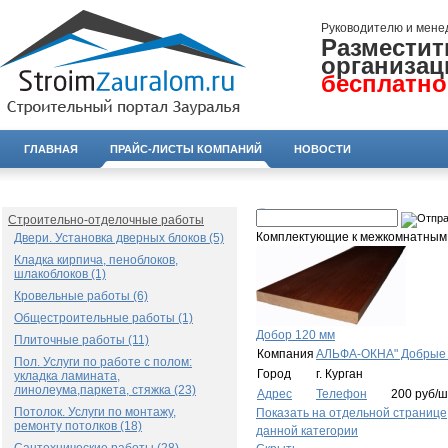
Руководителю и мене
Разместит
организац
бесплатно
ГЛАВНАЯ
ПРАЙС-ЛИСТЫ КОМПАНИЙ
НОВОСТИ
Строительно-отделочные работы
Комплектующие к межкомнатным
Двери. Установка дверных блоков (5)
Кладка кирпича, пеноблоков,
шлакоблоков (1)
Кровельные работы (6)
Общестроительные работы (1)
Добор 120 мм
Плиточные работы (11)
Компания
АЛЬФА-ОКНА" Добрые 
Пол. Услуги по работе с полом:
Город
г. Курган
укладка ламината,
линолеума,паркета, стяжка (23)
Адрес
Телефон
200 руб/ш
Потолок. Услуги по монтажу,
Показать на отдельной странице
ремонту потолков (18)
данной категории