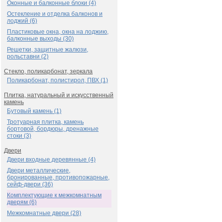
Оконные и балконные блоки (4)
Остекление и отделка балконов и
лоджий (6)
Пластиковые окна, окна на лоджию,
балконные выходы (30)
Решетки, защитные жалюзи,
рольставни (2)
Стекло, поликарбонат, зеркала
Поликарбонат, полистирол, ПВХ (1)
Плитка, натуральный и искусственный
камень
Бутовый камень (1)
Тротуарная плитка, камень
бортовой, бордюры, дренажные
стоки (3)
Двери
Двери входные деревянные (4)
Двери металлические,
бронированные, противопожарные,
сейф-двери (36)
Комплектующие к межкомнатным
дверям (6)
Межкомнатные двери (28)