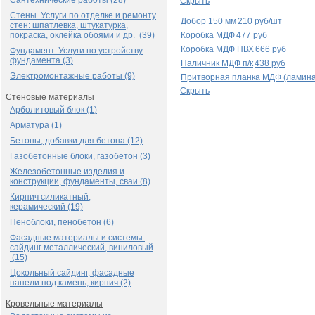
Сантехнические работы (28)
Скрыть
Стены. Услуги по отделке и ремонту
Добор 150 мм
210 руб/шт
стен: шпатлевка, штукатурка,
покраска, оклейка обоями и др. (39)
Коробка МДФ
477 руб
Коробка МДФ ПВХ
666 руб
Фундамент. Услуги по устройству
фундамента (3)
Наличник МДФ п/к
438 руб
Электромонтажные работы (9)
Притворная планка МДФ (ламина
Скрыть
Стеновые материалы
Арболитовый блок (1)
Арматура (1)
Бетоны, добавки для бетона (12)
Газобетонные блоки, газобетон (3)
Железобетонные изделия и
конструкции, фундаменты, сваи (8)
Кирпич силикатный,
керамический (19)
Пеноблоки, пенобетон (6)
Фасадные материалы и системы:
сайдинг металлический, виниловый
(15)
Цокольный сайдинг, фасадные
панели под камень, кирпич (2)
Кровельные материалы