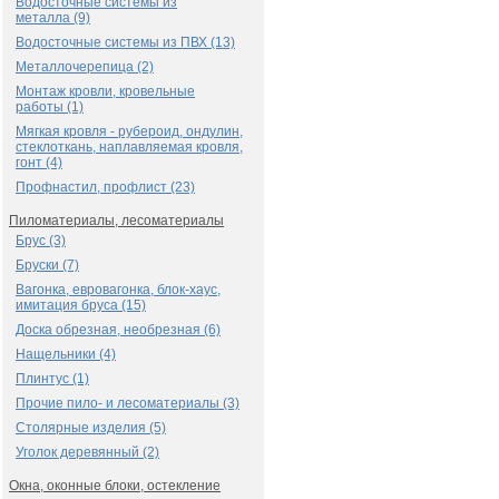
Водосточные системы из
металла (9)
Водосточные системы из ПВХ (13)
Металлочерепица (2)
Монтаж кровли, кровельные
работы (1)
Мягкая кровля - рубероид, ондулин,
стеклоткань, наплавляемая кровля,
гонт (4)
Профнастил, профлист (23)
Пиломатериалы, лесоматериалы
Брус (3)
Бруски (7)
Вагонка, евровагонка, блок-хаус,
имитация бруса (15)
Доска обрезная, необрезная (6)
Нащельники (4)
Плинтус (1)
Прочие пило- и лесоматериалы (3)
Столярные изделия (5)
Уголок деревянный (2)
Окна, оконные блоки, остекление