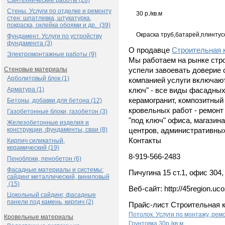
Сантехнические работы (28)
Стены. Услуги по отделке и ремонту
30 р./кв.м
стен: шпатлевка, штукатурка,
покраска, оклейка обоями и др. (39)
Окраска труб,батарей,плинтус
Фундамент. Услуги по устройству
фундамента (3)
О продавце
Строительная 
Электромонтажные работы (9)
Мы работаем на рынке стро
Стеновые материалы
успели завоевать доверие
Арболитовый блок (1)
компанией услуги включают
Арматура (1)
ключ" - все виды фасадных
керамогранит, композитный
Бетоны, добавки для бетона (12)
кровельных работ - ремонт 
Газобетонные блоки, газобетон (3)
"под ключ" офиса, магазина
Железобетонные изделия и
конструкции, фундаменты, сваи (8)
центров, административны
Контакты
Кирпич силикатный,
керамический (19)
8-919-566-2483
Пеноблоки, пенобетон (6)
Фасадные материалы и системы:
Пичугина 15 ст.1, офис 304,
сайдинг металлический, виниловый
(15)
Веб-сайт: http://45region.uco
Цокольный сайдинг, фасадные
панели под камень, кирпич (2)
Прайс-лист Строительная 
Потолок. Услуги по монтажу, рем
Кровельные материалы
Грунтовка
30р./кв.м