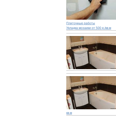
Плиточные работы
Укладка мозаики
от 500 р./кв.м
кв.м