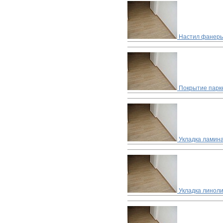
Настил фанеры
Покрытие парке
Укладка ламин
Укладка линол