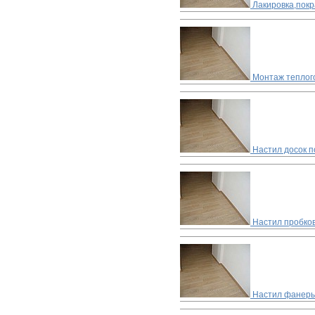
Лакировка,покр
Монтаж теплог
Настил досок п
Настил пробко
Настил фанеры