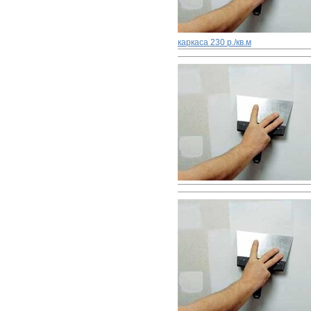
каркаса
230 р./кв.м