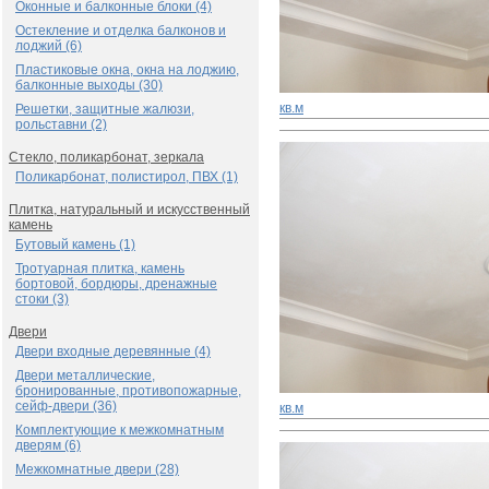
Оконные и балконные блоки (4)
Остекление и отделка балконов и
лоджий (6)
Пластиковые окна, окна на лоджию,
балконные выходы (30)
кв.м
Решетки, защитные жалюзи,
рольставни (2)
Стекло, поликарбонат, зеркала
Поликарбонат, полистирол, ПВХ (1)
Плитка, натуральный и искусственный
камень
Бутовый камень (1)
Тротуарная плитка, камень
бортовой, бордюры, дренажные
стоки (3)
Двери
Двери входные деревянные (4)
Двери металлические,
бронированные, противопожарные,
сейф-двери (36)
кв.м
Комплектующие к межкомнатным
дверям (6)
Межкомнатные двери (28)