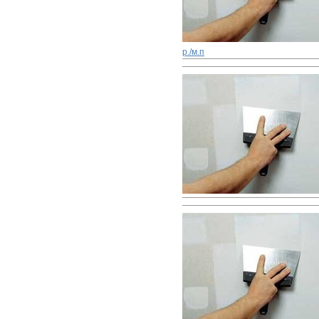
р./м.п