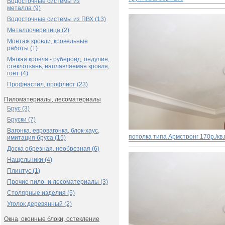
Водосточные системы из
металла (9)
Водосточные системы из ПВХ (13)
Металлочерепица (2)
Монтаж кровли, кровельные
работы (1)
Мягкая кровля - рубероид, ондулин,
стеклоткань, наплавляемая кровля,
гонт (4)
Профнастил, профлист (23)
Пиломатериалы, лесоматериалы
Брус (3)
Бруски (7)
Вагонка, евровагонка, блок-хаус,
потолка типа Армстронг
170р./кв
имитация бруса (15)
Доска обрезная, необрезная (6)
Нащельники (4)
Плинтус (1)
Прочие пило- и лесоматериалы (3)
Столярные изделия (5)
Уголок деревянный (2)
Окна, оконные блоки, остекление