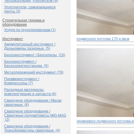
Теплоизоляция, утеплители (9)
Уплотнители, самоклеящиеся
ленты (3)
Строительная техника и
оборудование
Услуги по грузоперевозкам (1)
Инструмент
подвесного потолка
170 р./кв.м
Аккумуляторный инструмент /
Дальномеры лазерные (5)
Бензоинструмент / Бензопилы (16)
Бензоинструмент /
Бензоэлектростанции (5)
Металлорежущий инструмент (79)
Пневмоинструмент /
Компрессоры (7)
Расходные материалы,
комплектующие и запчасти (6)
Сварочное оборудование / Маски
сварочные (6)
Сварочное оборудование /
Сварочные полуавтоматы MIG-MAG
(2)
уровневого подвесного потолка и
Сварочное оборудование /
Трансформаторы сварочные (4)