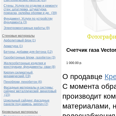
Сантехнические работы (28)
Стены. Услуги по отделке и ремонту
стен: шпатлевка, штукатурка,
покраска, оклейка обоями и др. (39)
Фундамент. Услуги по устройству
фундамента (3)
Электромонтажные работы (9)
Стеновые материалы
Арболитовый блок (1)
Арматура (1)
Счетчик газа Vector
Бетоны, добавки для бетона (12)
Газобетонные блоки, газобетон (3)
1 000.00 р.
Железобетонные изделия и
конструкции, фундаменты, сваи (8)
Кирпич силикатный,
О продавце
Кр
керамический (19)
Пеноблоки, пенобетон (6)
С момента обра
Фасадные материалы и системы:
сайдинг металлический, виниловый
производит ко
(15)
Цокольный сайдинг, фасадные
материалами, 
панели под камень, кирпич (2)
Кровельные материалы
водоснабжения 