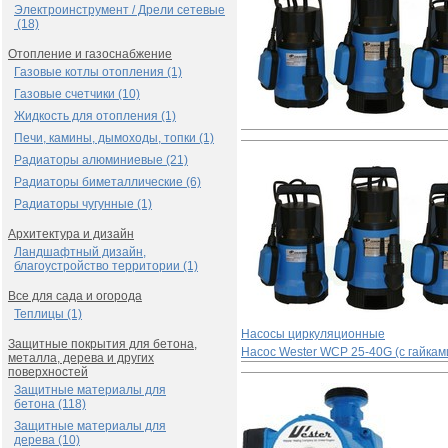
Электроинструмент / Дрели сетевые
(18)
Отопление и газоснабжение
Газовые котлы отопления (1)
Газовые счетчики (10)
Жидкость для отопления (1)
Печи, камины, дымоходы, топки (1)
Радиаторы алюминиевые (21)
Радиаторы биметаллические (6)
Радиаторы чугунные (1)
Архитектура и дизайн
Ландшафтный дизайн,
благоустройство территории (1)
Все для сада и огорода
Теплицы (1)
Насосы циркуляционные
Защитные покрытия для бетона,
Насос Wester WСP 25-40G (с гайкам
металла, дерева и других
поверхностей
Защитные материалы для
бетона (118)
Защитные материалы для
дерева (10)