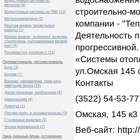
Водосточные системы из
металла (9)
строительно-м
Водосточные системы из ПВХ (13)
Металлочерепица (2)
компании - "Теп
Монтаж кровли, кровельные
работы (1)
Деятельность п
Мягкая кровля - рубероид, ондулин,
стеклоткань, наплавляемая кровля,
прогрессивной.
гонт (4)
Профнастил, профлист (23)
«Системы отопл
Пиломатериалы, лесоматериалы
Брус (3)
ул.Омская 145 
Бруски (7)
Контакты
Вагонка, евровагонка, блок-хаус,
имитация бруса (15)
Доска обрезная, необрезная (6)
(3522) 54-53-77
Нащельники (4)
Плинтус (1)
Омская, 145 к3
Прочие пило- и лесоматериалы (3)
Столярные изделия (5)
Уголок деревянный (2)
Веб-сайт: http:/
Окна, оконные блоки, остекление