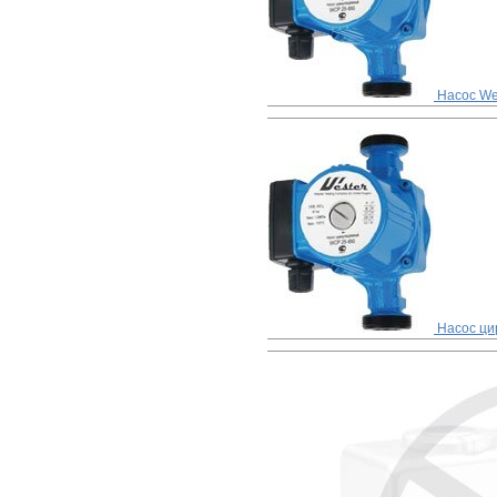
Насос We
Насос цир