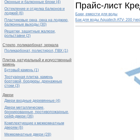
Оконные и балконные блоки (4)
Прайс-лист Кр
Остекление и отделка балконов и
лоджий (6)
Баки, емкости для воды
Бак для воды Aquatech ATV- 200 (ч
Пластиковые окна, окна на лоджию,
балконные выходы (30)
Решетки, защитные жалюзи,
рольставни (2)
Стекло, поликарбонат, зеркала
Поликарбонат, полистирол, ПВХ (1)
Плитка, натуральный и искусственный
камень
Бутовый камень (1)
Тротуарная плитка, камень
бортовой, бордюры, дренажные
стоки (3)
Двери
Двери входные деревянные (4)
Двери металлические,
бронированные, противопожарные,
сейф-двери (36)
Комплектующие к межкомнатным
дверям (6)
Межкомнатные двери (28)