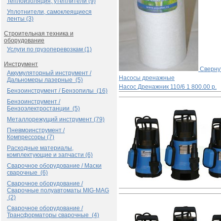
Теплоизоляция, утеплители (9)
Уплотнители, самоклеящиеся
ленты (3)
Строительная техника и
оборудование
Услуги по грузоперевозкам (1)
Инструмент
Сверну
Аккумуляторный инструмент /
Насосы дренажные
Дальномеры лазерные (5)
Насос Дренажник 110/6
1 800.00 р.
Бензоинструмент / Бензопилы (16)
Бензоинструмент /
Бензоэлектростанции (5)
Металлорежущий инструмент (79)
Пневмоинструмент /
Компрессоры (7)
Расходные материалы,
комплектующие и запчасти (6)
Сварочное оборудование / Маски
сварочные (6)
Сварочное оборудование /
Сварочные полуавтоматы MIG-MAG
(2)
Сварочное оборудование /
Трансформаторы сварочные (4)