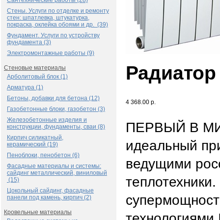
Сантехнические работы (28)
Стены. Услуги по отделке и ремонту
стен: шпатлевка, штукатурка,
покраска, оклейка обоями и др. (39)
Фундамент. Услуги по устройству
фундамента (3)
Электромонтажные работы (9)
Радиатор 
Стеновые материалы
Арболитовый блок (1)
Арматура (1)
Бетоны, добавки для бетона (12)
4 368.00 р.
Газобетонные блоки, газобетон (3)
Железобетонные изделия и
ПЕРВЫЙ В МИР
конструкции, фундаменты, сваи (8)
Кирпич силикатный,
идеальный пр
керамический (19)
Пеноблоки, пенобетон (6)
ведущими рос
Фасадные материалы и системы:
сайдинг металлический, виниловый
теплотехники.
(15)
Цокольный сайдинг, фасадные
супермощност
панели под камень, кирпич (2)
Кровельные материалы
технологиями 