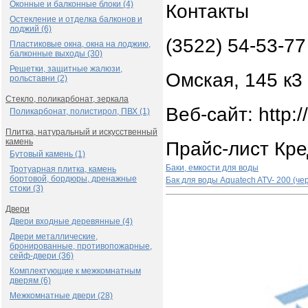
Оконные и балконные блоки (4)
Контакты
Остекление и отделка балконов и
лоджий (6)
(3522) 54-53-77
Пластиковые окна, окна на лоджию,
балконные выходы (30)
Решетки, защитные жалюзи,
Омская, 145 к3
рольставни (2)
Стекло, поликарбонат, зеркала
Веб-сайт: http:/
Поликарбонат, полистирол, ПВХ (1)
Плитка, натуральный и искусственный
камень
Прайс-лист Кр
Бутовый камень (1)
Баки, емкости для воды
Тротуарная плитка, камень
бортовой, бордюры, дренажные
Бак для воды Aquatech ATV- 200 (ч
стоки (3)
Двери
Двери входные деревянные (4)
Двери металлические,
бронированные, противопожарные,
сейф-двери (36)
Комплектующие к межкомнатным
дверям (6)
Межкомнатные двери (28)