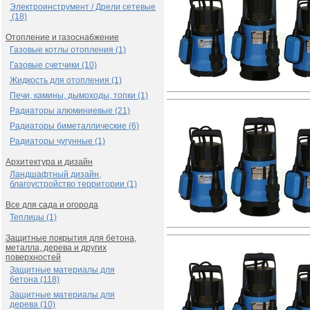
Электроинструмент / Дрели сетевые
(18)
Отопление и газоснабжение
Газовые котлы отопления (1)
Газовые счетчики (10)
Жидкость для отопления (1)
Печи, камины, дымоходы, топки (1)
Радиаторы алюминиевые (21)
Радиаторы биметаллические (6)
Радиаторы чугунные (1)
Архитектура и дизайн
Ландшафтный дизайн,
благоустройство территории (1)
Все для сада и огорода
Теплицы (1)
Защитные покрытия для бетона,
металла, дерева и других
поверхностей
Защитные материалы для
бетона (118)
Защитные материалы для
дерева (10)