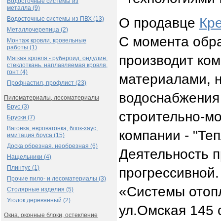
Водосточные системы из
металла (9)
О продавце
Кр
Водосточные системы из ПВХ (13)
Металлочерепица (2)
С момента обра
Монтаж кровли, кровельные
работы (1)
производит ко
Мягкая кровля - рубероид, ондулин,
стеклоткань, наплавляемая кровля,
гонт (4)
материалами, 
Профнастил, профлист (23)
водоснабжения 
Пиломатериалы, лесоматериалы
Брус (3)
строительно-м
Бруски (7)
Вагонка, евровагонка, блок-хаус,
компании - "Теп
имитация бруса (15)
Доска обрезная, необрезная (6)
Деятельность п
Нащельники (4)
Плинтус (1)
прогрессивной.
Прочие пило- и лесоматериалы (3)
«Системы отопл
Столярные изделия (5)
Уголок деревянный (2)
ул.Омская 145 
Окна, оконные блоки, остекление