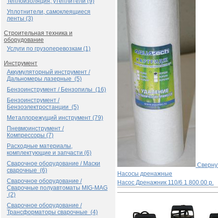
Теплоизоляция, утеплители (9)
Уплотнители, самоклеящиеся
ленты (3)
Строительная техника и
оборудование
Услуги по грузоперевозкам (1)
Инструмент
Аккумуляторный инструмент /
Дальномеры лазерные (5)
Бензоинструмент / Бензопилы (16)
Бензоинструмент /
Бензоэлектростанции (5)
Металлорежущий инструмент (79)
Пневмоинструмент /
Компрессоры (7)
Расходные материалы,
комплектующие и запчасти (6)
Сварочное оборудование / Маски
Сверну
сварочные (6)
Насосы дренажные
Сварочное оборудование /
Насос Дренажник 110/6
1 800.00 р.
Сварочные полуавтоматы MIG-MAG
(2)
Сварочное оборудование /
Трансформаторы сварочные (4)