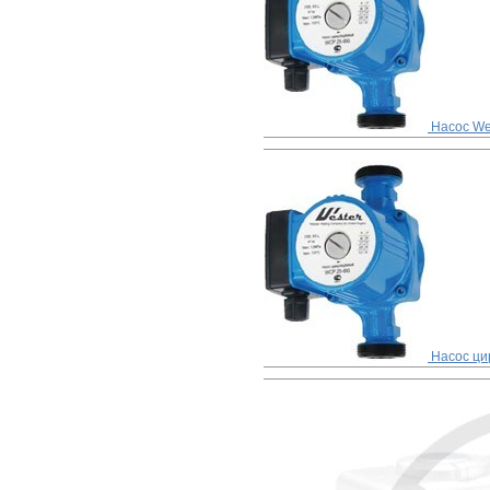
Насос We
Насос цир