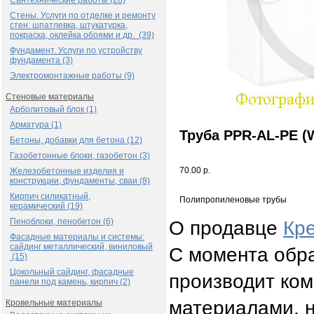
Сантехнические работы (28)
Стены. Услуги по отделке и ремонту
стен: шпатлевка, штукатурка,
покраска, оклейка обоями и др. (39)
Фундамент. Услуги по устройству
фундамента (3)
Электромонтажные работы (9)
Стеновые материалы
Арболитовый блок (1)
Арматура (1)
Труба PPR-AL-PE (W)
Бетоны, добавки для бетона (12)
Газобетонные блоки, газобетон (3)
70.00 р.
Железобетонные изделия и
конструкции, фундаменты, сваи (8)
Кирпич силикатный,
Полипропиленовые трубы
керамический (19)
Пеноблоки, пенобетон (6)
О продавце
Кр
Фасадные материалы и системы:
сайдинг металлический, виниловый
С момента обра
(15)
Цокольный сайдинг, фасадные
производит ко
панели под камень, кирпич (2)
материалами, 
Кровельные материалы