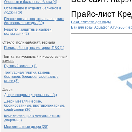
Оконные и балконные блоки (4)
Остекление и отделка балконов и
Прайс-лист Кр
лоджий (6)
Пластиковые окна, окна на лоджию,
Баки, емкости для воды
балконные выходы (30)
Бак для воды Aquatech ATV- 200 (ч
Решетки, защитные жалюзи,
рольставни (2)
Стекло, поликарбонат, зеркала
Поликарбонат, полистирол, ПВХ (1)
Плитка, натуральный и искусственный
камень
Бутовый камень (1)
Тротуарная плитка, камень
бортовой, бордюры, дренажные
стоки (3)
Двери
Двери входные деревянные (4)
Двери металлические,
бронированные, противопожарные,
сейф-двери (36)
Комплектующие к межкомнатным
дверям (6)
Межкомнатные двери (28)