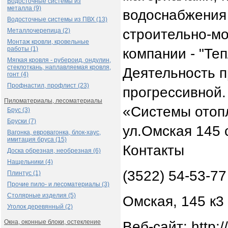
Водосточные системы из
металла (9)
водоснабжения 
Водосточные системы из ПВХ (13)
строительно-м
Металлочерепица (2)
Монтаж кровли, кровельные
работы (1)
компании - "Теп
Мягкая кровля - рубероид, ондулин,
стеклоткань, наплавляемая кровля,
Деятельность п
гонт (4)
Профнастил, профлист (23)
прогрессивной.
Пиломатериалы, лесоматериалы
«Системы отопл
Брус (3)
Бруски (7)
ул.Омская 145 
Вагонка, евровагонка, блок-хаус,
имитация бруса (15)
Контакты
Доска обрезная, необрезная (6)
Нащельники (4)
(3522) 54-53-77
Плинтус (1)
Прочие пило- и лесоматериалы (3)
Столярные изделия (5)
Омская, 145 к3
Уголок деревянный (2)
Окна, оконные блоки, остекление
Веб-сайт: http:/