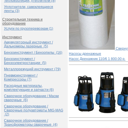
Теплоизоляция, утеплители (9)
Уплотнители, самоклеящиеся
ленты (3)
Строительная техника и
оборудование
Услуги по грузоперевозкам (1)
Инструмент
Аккумуляторный инструмент /
Дальномеры лазерные (5)
Сверну
Бензоинструмент / Бензопилы (16)
Насосы дренажные
Бензоинструмент /
Насос Дренажник 110/6
1 800.00 р.
Бензоэлектростанции (5)
Металлорежущий инструмент (79)
Пневмоинструмент /
Компрессоры (7)
Расходные материалы,
комплектующие и запчасти (6)
Сварочное оборудование / Маски
сварочные (6)
Сварочное оборудование /
Сварочные полуавтоматы MIG-MAG
(2)
Сварочное оборудование /
Трансформаторы сварочные (4)