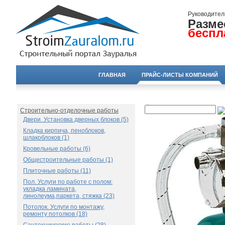
Руководител
Разме
беспл
ГЛАВНАЯ
ПРАЙС-ЛИСТЫ КОМПАНИЙ
Строительно-отделочные работы
Двери. Установка дверных блоков (5)
Кладка кирпича, пеноблоков,
шлакоблоков (1)
Кровельные работы (6)
Общестроительные работы (1)
Плиточные работы (11)
Пол. Услуги по работе с полом:
укладка ламината,
линолеума,паркета, стяжка (23)
Потолок. Услуги по монтажу,
ремонту потолков (18)