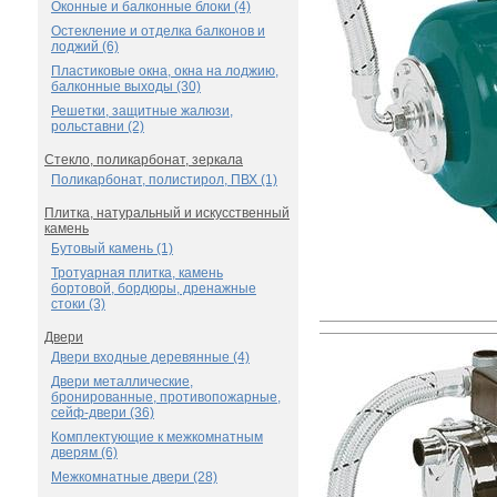
Оконные и балконные блоки (4)
Остекление и отделка балконов и
лоджий (6)
Пластиковые окна, окна на лоджию,
балконные выходы (30)
Решетки, защитные жалюзи,
рольставни (2)
Стекло, поликарбонат, зеркала
Поликарбонат, полистирол, ПВХ (1)
Плитка, натуральный и искусственный
камень
Бутовый камень (1)
Тротуарная плитка, камень
бортовой, бордюры, дренажные
стоки (3)
Двери
Двери входные деревянные (4)
Двери металлические,
бронированные, противопожарные,
сейф-двери (36)
Комплектующие к межкомнатным
дверям (6)
Межкомнатные двери (28)