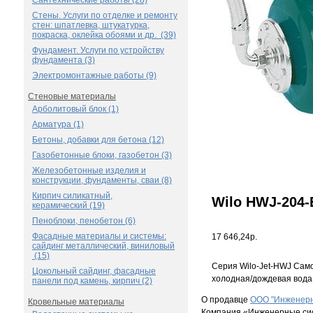
Сантехнические работы (28)
Стены. Услуги по отделке и ремонту
стен: шпатлевка, штукатурка,
покраска, оклейка обоями и др. (39)
Фундамент. Услуги по устройству
фундамента (3)
Электромонтажные работы (9)
Стеновые материалы
Арболитовый блок (1)
Арматура (1)
Бетоны, добавки для бетона (12)
Газобетонные блоки, газобетон (3)
Железобетонные изделия и
конструкции, фундаменты, сваи (8)
Кирпич силикатный,
Wilo HWJ-204-
керамический (19)
Пеноблоки, пенобетон (6)
Фасадные материалы и системы:
17 646,24р.
сайдинг металлический, виниловый
(15)
Серия Wilo-Jet-HWJ Само
Цокольный сайдинг, фасадные
холодная/дождевая вода,
панели под камень, кирпич (2)
О продавце
ООО "Инженерн
Кровельные материалы
Компания «Инженерные сист