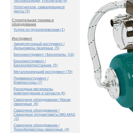
Теплоизоляция, утеплители (9)
Уплотнители, самоклеящиеся
ленты (3)
Строительная техника и
оборудование
Услуги по грузоперевозкам (1)
Инструмент
Аккумуляторный инструмент /
Дальномеры лазерные (5)
Бензоинструмент / Бензопилы (16)
Бензоинструмент /
Бензоэлектростанции (5)
Металлорежущий инструмент (79)
Пневмоинструмент /
Компрессоры (7)
Расходные материалы,
комплектующие и запчасти (6)
Сварочное оборудование / Маски
сварочные (6)
Сварочное оборудование /
Сварочные полуавтоматы MIG-MAG
(2)
Сварочное оборудование /
Трансформаторы сварочные (4)