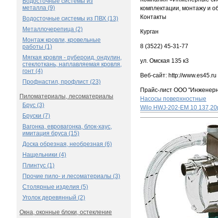
Водосточные системы из
металла (9)
комплектации, монтажу и о
Контакты
Водосточные системы из ПВХ (13)
Металлочерепица (2)
Курган
Монтаж кровли, кровельные
8 (3522) 45-31-77
работы (1)
Мягкая кровля - рубероид, ондулин,
ул. Омская 135 к3
стеклоткань, наплавляемая кровля,
гонт (4)
Веб-сайт: http://www.es45.ru
Профнастил, профлист (23)
Прайс-лист ООО "Инженер
Пиломатериалы, лесоматериалы
Насосы поверхностные
Брус (3)
Wilo HWJ-202-EM
10 137,20
Бруски (7)
Вагонка, евровагонка, блок-хаус,
имитация бруса (15)
Доска обрезная, необрезная (6)
Нащельники (4)
Плинтус (1)
Прочие пило- и лесоматериалы (3)
Столярные изделия (5)
Уголок деревянный (2)
Окна, оконные блоки, остекление