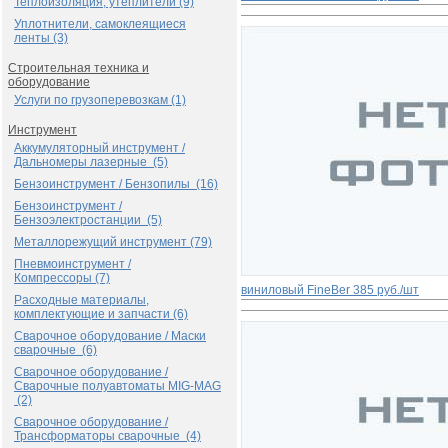
Теплоизоляция, утеплители (9)
Уплотнители, самоклеящиеся
ленты (3)
Строительная техника и
оборудование
Услуги по грузоперевозкам (1)
Инструмент
Аккумуляторный инструмент /
Дальномеры лазерные (5)
Бензоинструмент / Бензопилы (16)
Бензоинструмент /
Бензоэлектростанции (5)
Металлорежущий инструмент (79)
Пневмоинструмент /
Компрессоры (7)
виниловый FinеBer
385 руб./шт
Расходные материалы,
комплектующие и запчасти (6)
Сварочное оборудование / Маски
сварочные (6)
Сварочное оборудование /
Сварочные полуавтоматы MIG-MAG
(2)
Сварочное оборудование /
Трансформаторы сварочные (4)