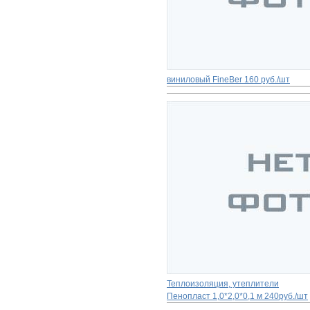
виниловый FinеBer
160 руб./шт
Теплоизоляция, утеплители
Пенопласт 1,0*2,0*0,1 м
240руб./шт