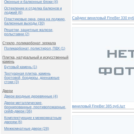
Оконные и балконные блоки (4)
Остекление и отделка балконов и
лоджий (6)
Сайдинг виниловый FinеBer
330 руб
Пластиковые окна, окна на лоджию,
балконные выходы (30)
Решетки, защитные жалюзи,
рольставни (2)
Стекло, поликарбонат, зеркала
Поликарбонат, полистирол, ПВХ (1)
Плитка, натуральный и искусственный
камень
Бутовый камень (1)
Тротуарная плитка, камень
бортовой, бордюры, дренажные
стоки (3)
Двери
Двери входные деревянные (4)
Двери металлические,
виниловый FinеBer
385 руб./шт
бронированные, противопожарные,
сейф-двери (36)
Комплектующие к межкомнатным
дверям (6)
Межкомнатные двери (28)