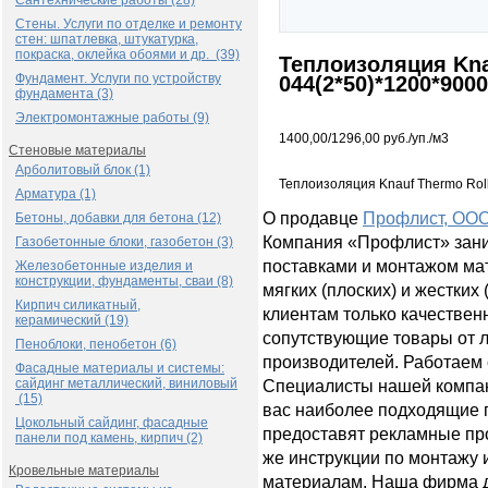
Сантехнические работы (28)
Стены. Услуги по отделке и ремонту
стен: шпатлевка, штукатурка,
покраска, оклейка обоями и др. (39)
Теплоизоляция Kna
Фундамент. Услуги по устройству
044(2*50)*1200*900
фундамента (3)
Электромонтажные работы (9)
1400,00/1296,00 руб./уп./м3
Стеновые материалы
Арболитовый блок (1)
Теплоизоляция Knauf Thermo Rol
Арматура (1)
О продавце
Профлист, ОО
Бетоны, добавки для бетона (12)
Компания «Профлист» зан
Газобетонные блоки, газобетон (3)
поставками и монтажом мат
Железобетонные изделия и
конструкции, фундаменты, сваи (8)
мягких (плоских) и жестких
Кирпич силикатный,
клиентам только качестве
керамический (19)
сопутствующие товары от 
Пеноблоки, пенобетон (6)
производителей. Работаем 
Фасадные материалы и системы:
сайдинг металлический, виниловый
Специалисты нашей компан
(15)
вас наиболее подходящие п
Цокольный сайдинг, фасадные
предоставят рекламные про
панели под камень, кирпич (2)
же инструкции по монтажу 
Кровельные материалы
материалам. Наша фирма д