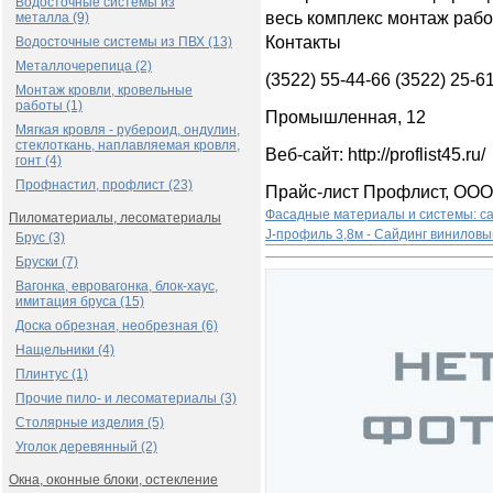
Водосточные системы из
весь комплекс монтаж рабо
металла (9)
Контакты
Водосточные системы из ПВХ (13)
Металлочерепица (2)
(3522) 55-44-66 (3522) 25-6
Монтаж кровли, кровельные
работы (1)
Промышленная, 12
Мягкая кровля - рубероид, ондулин,
стеклоткань, наплавляемая кровля,
Веб-сайт: http://proflist45.ru/
гонт (4)
Профнастил, профлист (23)
Прайс-лист Профлист, ООО
Фасадные материалы и системы: са
Пиломатериалы, лесоматериалы
J-профиль 3,8м - Сайдинг виниловы
Брус (3)
Бруски (7)
Вагонка, евровагонка, блок-хаус,
имитация бруса (15)
Доска обрезная, необрезная (6)
Нащельники (4)
Плинтус (1)
Прочие пило- и лесоматериалы (3)
Столярные изделия (5)
Уголок деревянный (2)
Окна, оконные блоки, остекление