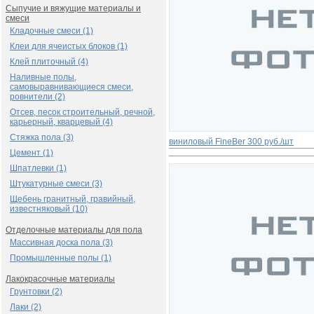
Сыпучие и вяжущие материалы и
смеси
Кладочные смеси (1)
Клеи для ячеистых блоков (1)
Клей плиточный (4)
Наливные полы,
самовыравнивающиеся смеси,
ровнители (2)
Отсев, песок строительный, речной,
карьерный, кварцевый (4)
Стяжка пола (3)
виниловый FinеBer
300 руб./шт
Цемент (1)
Шпатлевки (1)
Штукатурные смеси (3)
Щебень гранитный, гравийный,
известняковый (10)
Отделочные материалы для пола
Массивная доска пола (3)
Промышленные полы (1)
Лакокрасочные материалы
Грунтовки (2)
Лаки (2)