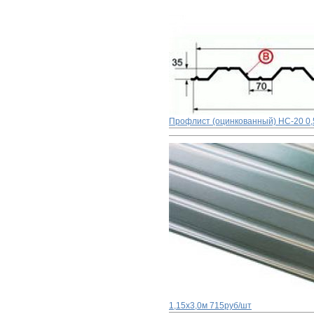
Профлист (оцинкованный) НС-20 0,
1,15x3,0м
715руб/шт