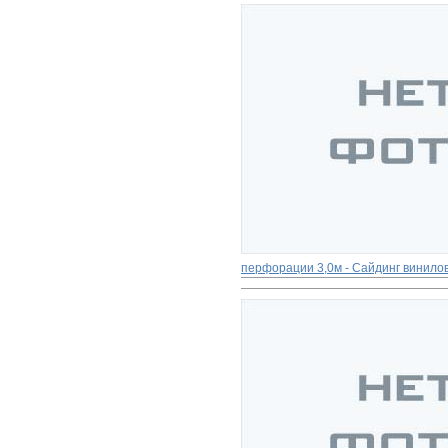
перфорации 3,0м - Сайдинг винило