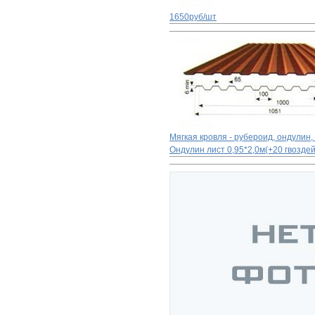
1650руб/шт
Мягкая кровля - рубероид, ондулин,
Ондулин лист 0,95*2,0м(+20 гвозд