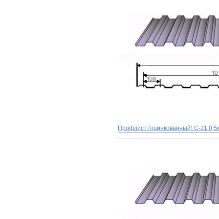
Профлист (оцинкованный) С-21 0,5