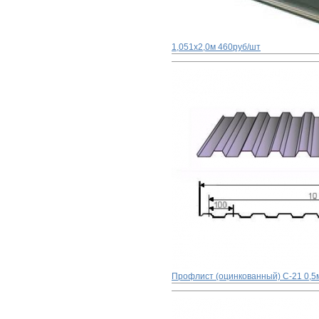
1,051x2,0м
460руб/шт
Профлист (оцинкованный) С-21 0,5