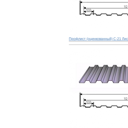
Профлист (оцинкованный) С-21 Лист 