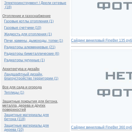
Электроинструмент / Дрели сетевые
(18)
Отопление и газоснабжение
Газовые котлы отопления (1)
Газовые счетчики (10)
Жидкость для отопления (1)
Сайдинг виниловый FinеBer
135 руб
Печи, камины, дымоходы, топки (1)
Радиаторы алюминиевые (21)
Радиаторы биметаллические (6)
Радиаторы чугунные (1)
Архитектура и дизайн
Ландшафтный дизайн,
благоустройство территории (1)
Все для сада и огорода
Теплицы (1)
Защитные покрытия для бетона,
металла, дерева и других
поверхностей
Защитные материалы для
бетона (118)
Защитные материалы для
Сайдинг виниловый FinеBer
360 руб
дерева (10)