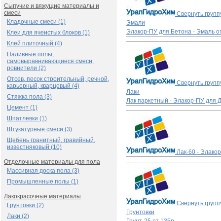
Сыпучие и вяжущие материалы и
смеси
Свернуть групп
Кладочные смеси (1)
Эмали
Элакор-ПУ для Бетона - Эмаль
о
Клеи для ячеистых блоков (1)
Клей плиточный (4)
Наливные полы,
самовыравнивающиеся смеси,
ровнители (2)
Отсев, песок строительный, речной,
Свернуть групп
карьерный, кварцевый (4)
Лаки
Стяжка пола (3)
Лак паркетный - Элакор-ПУ для 
Цемент (1)
Шпатлевки (1)
Штукатурные смеси (3)
Щебень гранитный, гравийный,
известняковый (10)
Лак-60 - Элако
Отделочные материалы для пола
Массивная доска пола (3)
Промышленные полы (1)
Лакокрасочные материалы
Свернуть групп
Грунтовки (2)
Грунтовки
Лаки (2)