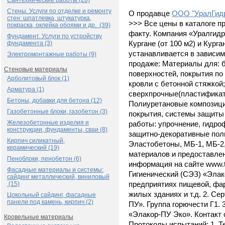
Сантехнические работы (28)
Стены. Услуги по отделке и ремонту
О продавце
ООО "УралГид
стен: шпатлевка, штукатурка,
>>> Все цены в каталоге п
покраска, оклейка обоями и др. (39)
факту. Компания «Уралгид
Фундамент. Услуги по устройству
фундамента (3)
Кургане (от 100 м2) и Курга
устанавливается в зависим
Электромонтажные работы (9)
продаже: Материалы для: 
Стеновые материалы
поверхностей, покрытия по 
Арболитовый блок (1)
кровли с бетонной стяжко
Арматура (1)
сверхпрочные(пластификат
Бетоны, добавки для бетона (12)
Полиуретановые композиц
Газобетонные блоки, газобетон (3)
покрытия, системы защиты
Железобетонные изделия и
работы: упрочнение, гидро
конструкции, фундаменты, сваи (8)
защитно-декоративные пол
Кирпич силикатный,
Эластобетоны, МБ-1, МБ-2,
керамический (19)
материалов и предоставле
Пеноблоки, пенобетон (6)
информация на сайте www.t
Фасадные материалы и системы:
Гигиенический (СЭЗ) «Элак
сайдинг металлический, виниловый
(15)
предприятиях пищевой, фа
жилых зданиях и т.д. 2. С
Цокольный сайдинг, фасадные
панели под камень, кирпич (2)
ПУ». Группа горючести Г1. 
«Элакор-ПУ Эко». Контакт 
Кровельные материалы
Протоколы испытаний: 1. Т