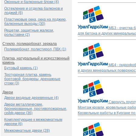
Оконные и балконные блоки (4)
Остекление и отделка балконов и
лоджий (6)
Пластиковые окна, окна на лоджию,
балконные выходы (30)
МБ3 - очистка 
Решетки, защитные жалюзи,
для бетона и других минеральны
рольставни (2)
Стекло, поликарбонат, зеркала
Поликарбонат, полистирол, ПВХ (1)
Плитка, натуральный и искусственный
камень
МБ4 - гидрофоб
Бутовый камень (1)
и других минеральных поверхнос
Тротуарная плитка, камень
бортовой, бордюры, дренажные
стоки (3)
Двери
Двери входные деревянные (4)
Свернуть групп
Двери металлические,
Монтаж кровли, кровельные раб
бронированные, противопожарные,
сейф-двери (36)
Кровельные работы в Кургане п
Комплектующие к межкомнатным
дверям (6)
Межкомнатные двери (28)