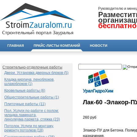
Руководителю и мене
Разместит
организац
бесплатно
ГЛАВНАЯ
ПРАЙС-ЛИСТЫ КОМПАНИЙ
НОВОСТИ
Строительно-отделочные работы
Двери. Установка дверных блоков (5)
Кладка кирпича, пеноблоков,
шлакоблоков (1)
Кровельные работы (6)
Общестроительные работы (1)
Лак-60 -Элакор-ПУ
Плиточные работы (11)
Пол. Услуги по работе с полом:
укладка ламината,
260 руб
линолеума,паркета, стяжка (23)
Потолок. Услуги по монтажу,
ремонту потолков (18)
Элакор-ПУ для Бетона. Поли
назначения.