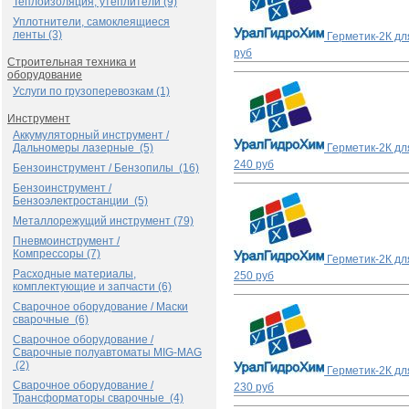
Теплоизоляция, утеплители (9)
Уплотнители, самоклеящиеся
ленты (3)
Герметик-2К для
руб
Строительная техника и
оборудование
Услуги по грузоперевозкам (1)
Инструмент
Аккумуляторный инструмент /
Дальномеры лазерные (5)
Герметик-2К для
240 руб
Бензоинструмент / Бензопилы (16)
Бензоинструмент /
Бензоэлектростанции (5)
Металлорежущий инструмент (79)
Пневмоинструмент /
Компрессоры (7)
Герметик-2К для
Расходные материалы,
250 руб
комплектующие и запчасти (6)
Сварочное оборудование / Маски
сварочные (6)
Сварочное оборудование /
Сварочные полуавтоматы MIG-MAG
(2)
Герметик-2К для
Сварочное оборудование /
230 руб
Трансформаторы сварочные (4)