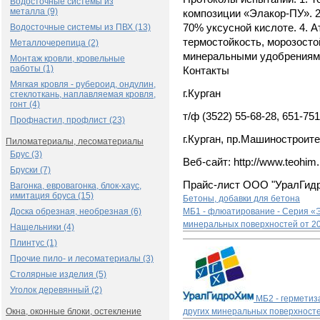
Водосточные системы из
металла (9)
композиции «Элакор-ПУ». 2.
Водосточные системы из ПВХ (13)
70% уксусной кислоте. 4. 
термостойкость, морозосто
Металлочерепица (2)
минеральными удобрениям
Монтаж кровли, кровельные
работы (1)
Контакты
Мягкая кровля - рубероид, ондулин,
г.Курган
стеклоткань, наплавляемая кровля,
гонт (4)
т/ф (3522) 55-68-28, 651-751
Профнастил, профлист (23)
г.Курган, пр.Машиностроите
Пиломатериалы, лесоматериалы
Брус (3)
Веб-сайт: http://www.teohim.
Бруски (7)
Прайс-лист ООО "УралГид
Вагонка, евровагонка, блок-хаус,
имитация бруса (15)
Бетоны, добавки для бетона
Доска обрезная, необрезная (6)
МБ1 - флюатирование - Серия «Э
минеральных поверхностей
от 2
Нащельники (4)
Плинтус (1)
Прочие пило- и лесоматериалы (3)
Столярные изделия (5)
Уголок деревянный (2)
МБ2 - герметиз
Окна, оконные блоки, остекление
других минеральных поверхност