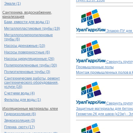
Грунт-25
от 135р
Эмали (1)
Сантехника, водоснабжение,
канализация
Баки, емкости для воды (1)
Металлопластиковые трубы (19)
Элакор-ПУ для 
Металлополипропиленовые
трубы (6)
Насосы дренажные (10)
Насосы поверхностные (6)
Насосы циркуляционные (26)
Свернуть групп
Полипропиленовые трубы (30)
Промышленные полы
Полиэтиленовые трубы (3)
Монтаж промышленных полов в К
Сантехнические работы, ремонт
сантехнического оборудования,
услуги (16)
Счетчики воды (4)
Фильтры для воды (1)
Свернуть групп
Изоляционные материалы, клеи
Защитные материалы для бетон
Гидроизоляция (6)
Герметик-2К для швов (х23кг) - Э
Звукоизоляция (3)
Пленка, скотч (17)