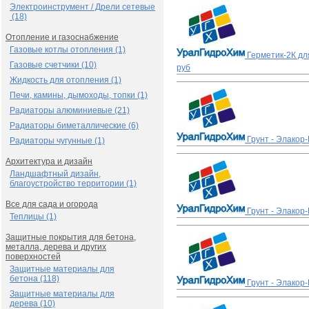
Электроинструмент / Дрели сетевые
(18)
Отопление и газоснабжение
Газовые котлы отопления (1)
Герметик-2К для
Газовые счетчики (10)
руб
Жидкость для отопления (1)
Печи, камины, дымоходы, топки (1)
Радиаторы алюминиевые (21)
Радиаторы биметаллические (6)
Грунт - Элакор-
Радиаторы чугунные (1)
Архитектура и дизайн
Ландшафтный дизайн,
благоустройство территории (1)
Все для сада и огорода
Грунт - Элакор-
Теплицы (1)
Защитные покрытия для бетона,
металла, дерева и других
поверхностей
Защитные материалы для
бетона (118)
Грунт - Элакор-
Защитные материалы для
дерева (10)