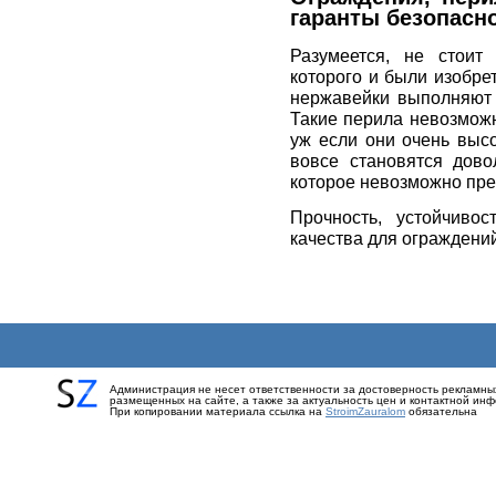
гаранты безопасн
Разумеется, не стоит
которого и были изобре
нержавейки выполняют
Такие перила невозможно
уж если они очень выс
вовсе становятся дово
которое невозможно пре
Прочность, устойчиво
качества для ограждени
Администрация не несет ответственности за достоверность рекламны
размещенных на сайте, а также за актуальность цен и контактной ин
При копировании материала ссылка на
StroimZauralom
обязательна