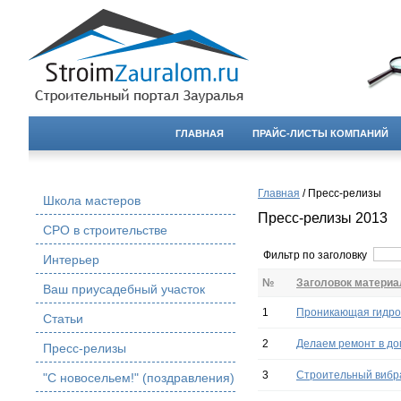
ГЛАВНАЯ
ПРАЙС-ЛИСТЫ КОМПАНИЙ
Главная
/ Пресс-релизы
Школа мастеров
Пресс-релизы 2013
СРО в строительстве
Фильтр по заголовку
Интерьер
№
Заголовок материа
Ваш приусадебный участок
1
Проникающая гидро
Статьи
2
Делаем ремонт в до
Пресс-релизы
3
Строительный вибр
"С новосельем!" (поздравления)