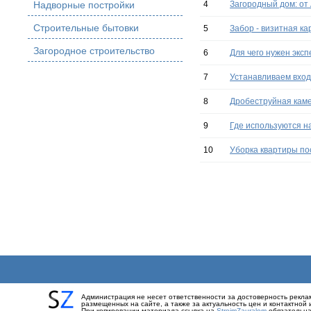
Надворные постройки
4
Загородный дом: от 
Строительные бытовки
5
Забор - визитная к
Загородное строительство
6
Для чего нужен экс
7
Устанавливаем вход
8
Дробеструйная каме
9
Где используются н
10
Уборка квартиры пос
Администрация не несет ответственности за достоверность рекл
размещенных на сайте, а также за актуальность цен и контактно
При копировании материала ссылка на
StroimZauralom
обязательн