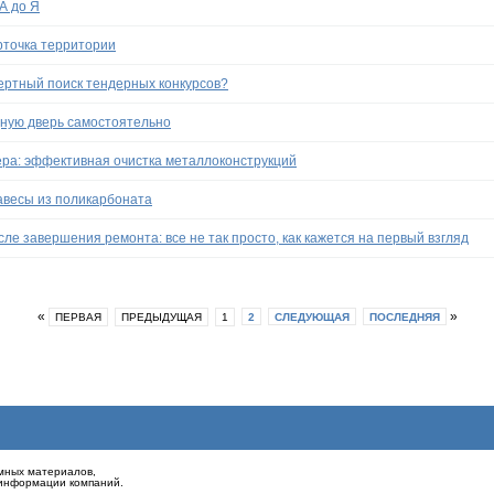
А до Я
арточка территории
пертный поиск тендерных конкурсов?
ную дверь самостоятельно
ра: эффективная очистка металлоконструкций
авесы из поликарбоната
ле завершения ремонта: все не так просто, как кажется на первый взгляд
«
»
ПЕРВАЯ
ПРЕДЫДУЩАЯ
1
2
СЛЕДУЮЩАЯ
ПОСЛЕДНЯЯ
амных материалов,
й информации компаний.
а