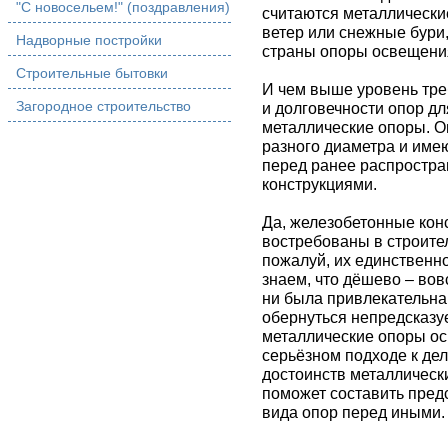
"С новосельем!" (поздравления)
считаются металлически
ветер или снежные бури
Надворные постройки
страны опоры освещени
Строительные бытовки
И чем выше уровень тре
Загородное строительство
и долговечности опор д
металлические опоры. О
разного диаметра и им
перед ранее распростр
конструкциями.
Да, железобетонные кон
востребованы в строител
пожалуй, их единственн
знаем, что дёшево – вов
ни была привлекательна
обернуться непредсказу
металлические опоры ос
серьёзном подходе к де
достоинств металлическ
поможет составить пред
вида опор перед иными.