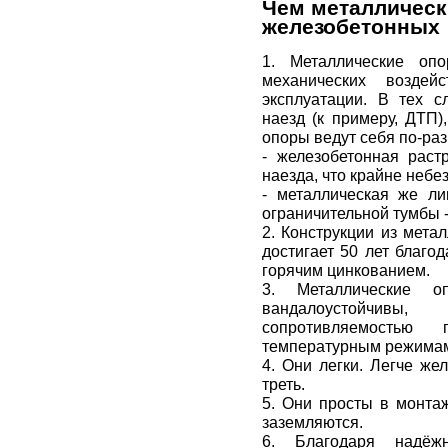
Чем металлическ
железобетонных
1. Металлические оп
механических возде
эксплуатации. В тех с
наезд (к примеру, ДТП)
опоры ведут себя по-раз
- железобетонная раст
наезда, что крайне небе
- металлическая же ли
ограничительной тумбы -
2. Конструкции из мета
достигает 50 лет благо
горячим цинкованием.
3. Металлические 
вандалоустойчив
сопротивляемостью
температурным режимам 
4. Они легки. Легче же
треть.
5. Они просты в монта
заземляются.
6. Благодаря надёж