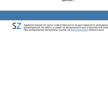
Данный...
Администрация не несет ответственности за достоверность рекламны
размещенных на сайте, а также за актуальность цен и контактной ин
При копировании материала ссылка на
StroimZauralom
обязательна