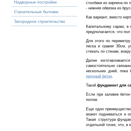
Надворные постройки
столбики из кирпича по 
- нижняя обвязка из брус
Строительные бытовки
Как вариант, вместо кир
Загородное строительство
Капитальному сараю, в 
предполагается, что пол
Для этого по периметру
песка и гравия 30см, 
стекать по стенам, вок
Далее изготавливаетс
самостоятельно связанн
нескольких дней, пока 
прочный бетон
.
Такой
фундамент для с
Если при заливке бетон
полом.
Еще одно преимущество 
может подниматься и оп
Такая структура фундам
отдельной точке, что, в 