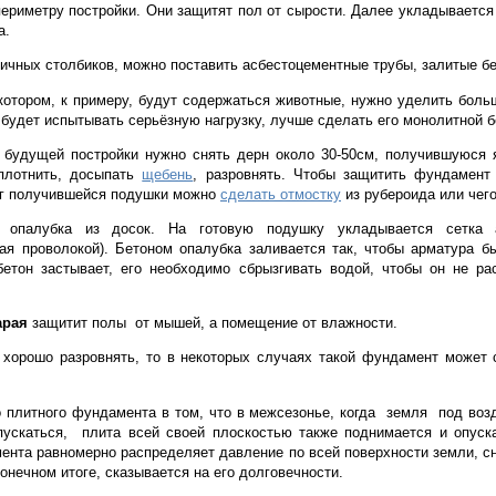
периметру постройки. Они защитят пол от сырости. Далее укладывается
а.
пичных столбиков, можно поставить асбестоцементные трубы, залитые 
котором, к примеру, будут содержаться животные, нужно уделить боль
 будет испытывать серьёзную нагрузку, лучше сделать его монолитной б
 будущей постройки нужно снять дерн около 30-50см, получившуюся 
уплотнить, досыпать
щебень
, разровнять. Чтобы защитить фундамент 
руг получившейся подушки можно
сделать отмостку
из рубероида или чего
я опалубка из досок. На готовую подушку укладывается сетка 
ая проволокой). Бетоном опалубка заливается так, чтобы арматура б
бетон застывает, его необходимо сбрызгивать водой, чтобы он не ра
арая
защитит полы от мышей, а помещение от влажности.
 хорошо разровнять, то в некоторых случаях такой фундамент может
плитного фундамента в том, что в межсезонье, когда земля под воз
ускаться, плита всей своей плоскостью также поднимается и опуска
ента равномерно распределяет давление по всей поверхности земли, с
конечном итоге, сказывается на его долговечности.