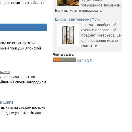
окружающих
т, ни сама постройка не
повышенное внимание.
Если вы хотите порадовать...
Ширмы в интерьере | Фото
Ширма – необычный,
очень своеобразный
предмет интерьера. Ее
одновременно можно
сад не стоит путать с
считать и...
амней присущи японской
Лента сайта
Lenta 2.0
уками
ьно решили заняться
йном на своем загородном
е шаги
тдыхать на свежем воздухе,
ородном участке. Но даже