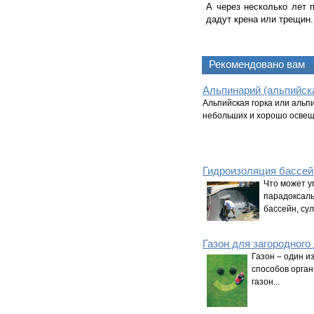
А через несколько лет 
дадут крена или трещин.
Рекомендовано вам
Альпинарий (альпийска
Альпийская горка или альп
небольших и хорошо освеще
Гидроизоляция бассей
Что может у
парадоксаль
бассейн, сули
Газон для загородного
Газон – один и
способов орган
газон...