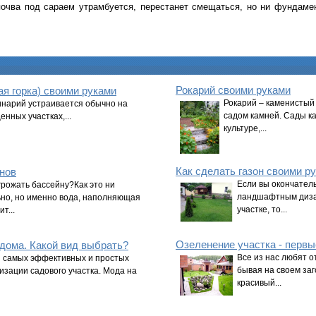
почва под сараем утрамбуется, перестанет смещаться, но ни фундамен
Рокарий своими руками
я горка) своими руками
Рокарий – каменистый 
инарий устраивается обычно на
садом камней. Сады к
нных участках,...
культуре,...
Как сделать газон своими р
нов
Если вы окончател
грожать бассейну?Как это ни
ландшафтным диза
но, но именно вода, наполняющая
участке, то...
т...
Озеленение участка - первы
 дома. Какой вид выбрать?
Все из нас любят о
з самых эффективных и простых
бывая на своем заг
изации садового участка. Мода на
красивый...