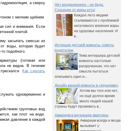
 гидроизоляция, а сверху
Нет кондиционера – не беда.
Спасение от жары есть!
Каждое лето медики
бетоном с мелким щебнем.
сталкиваются с проблемой
негативного влияния жары
ше сил и внимания. Если
на здоровье населения. И
етонной плитой.
в...
яму засыпать смесью из
Интерьер детской комнаты: советы
от воды, которая будет
родителям
-то подобного.
Тема интерьера детской
арматуры (готовая или
комнаты настолько
ыла не видна. В течение
раскрученная, что нет
стрескался.
Как сделать
смысла пытаться
описывать одно и...
Дизайн ванной комнаты в «хрущевке»
Хотим мы того или нет,
 служить одновременно и
но ещё долгое время
много людей нашей
страны будут проживать в...
действием грунтовых вод
ется, как плот на воде.
Аквариум в интерьере квартиры
нижая давление в каждой
Аквариум всегда и везде
вызывает у