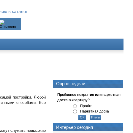
ию в каталог
Опрос недели
Пробковое покрытие или паркетная
 самой постройки. Любой
доска в квартиру?
личными способами. Все
Пробка
Паркетная доска
Интерьер сегодня
 могут служить невысокие