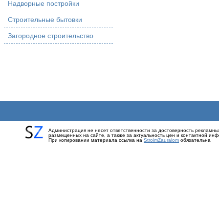
Надворные постройки
Строительные бытовки
Загородное строительство
Администрация не несет ответственности за достоверность рекламны
размещенных на сайте, а также за актуальность цен и контактной ин
При копировании материала ссылка на
StroimZauralom
обязательна