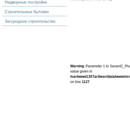
Надворные постройки
Строительные бытовки
Загородное строительство
Warning
: Parameter 1 to Savant2_Plug
value given in
/var/www/1307artbeer/data/www/st
on line
1127