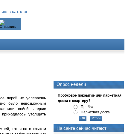
ию в каталог
Опрос недели
Пробковое покрытие или паркетная
се порой не успеваешь
доска в квартиру?
авно было невозможным
Пробка
тавляли собой гладкие
Паркетная доска
 приходилось утолщать
На сайте сейчас читают
млей, так и на открытом