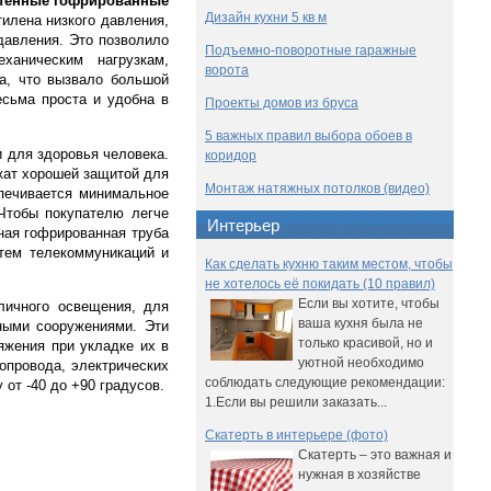
тенные гофрированные
Дизайн кухни 5 кв м
лена низкого давления,
давления. Это позволило
Подъемно-поворотные гаражные
аническим нагрузкам,
ворота
а, что вызвало большой
есьма проста и удобна в
Проекты домов из бруса
5 важных правил выбора обоев в
 для здоровья человека.
коридор
жат хорошей защитой для
Монтаж натяжных потолков (видео)
спечивается минимальное
 Чтобы покупателю легче
Интерьер
нная гофрированная труба
стем телекоммуникаций и
Как сделать кухню таким местом, чтобы
не хотелось её покидать (10 правил)
Если вы хотите, чтобы
личного освещения, для
ваша кухня была не
ными сооружениями. Эти
только красивой, но и
яжения при укладке их в
уютной необходимо
опровода, электрических
соблюдать следующие рекомендации:
от -40 до +90 градусов.
1.Если вы решили заказать...
Скатерть в интерьере (фото)
Скатерть – это важная и
нужная в хозяйстве