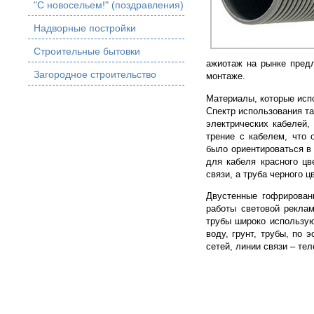
"С новосельем!" (поздравления)
Надворные постройки
Строительные бытовки
ажиотаж на рынке предл
Загородное строительство
монтаже.
Материалы, которые исп
Спектр использования т
электрических кабелей,
трение с кабелем, что 
было ориентироваться в 
для кабеля красного цв
связи, а труба черного 
Двустенные гофрирован
работы световой рекла
трубы широко использую
воду, грунт, трубы, по
сетей, линии связи – те