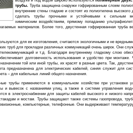
воздухе и под водой широко используются
полимерные двухс
трубы.
Труба защищена снаружи гофрированным слоем полиэти
внутренние стены гладкие и состоят из полиэтилена высокого 
сделать трубы прочными и устойчивыми к сильным мех
химическим воздействиям, прямому попаданию ультрафиолет
агаемых материалов. Более того, двустенная гофрированная труба в
ользуются для ее изготовления, считаются экологичными и не вредными
аких труб для прокладки различных коммуникаций очень широк. Они слу
 телекоммуникаций и т.д. Благодаря внутреннему гладкому слою обе
обеспечивает долговечность использования и удобство при монтаже.
назначении той или иной трубы, их красят в разные цвета. Так, двусте
ета предназначена для электрических кабелей, синяя служит для си
цвета – для кабельных линий общего назначения.
ные трубы применяются в коммунальном хозяйстве при установке у
мы и вывесок с названиями улиц, а также в системе управления вод
тся в электроснабжении для защиты кабелей высокого и низкого напр
 эстакадам и мостам. Трубы защищают также системы газопровода, труб
левизионные, компьютерные, телефонные. Они выдерживают температуру 