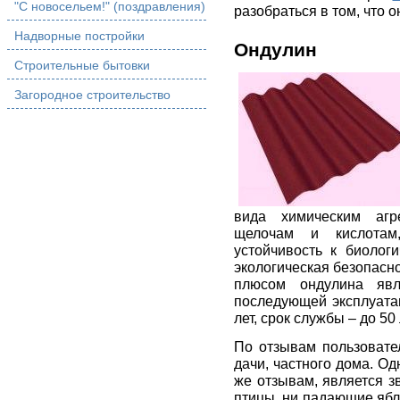
"С новосельем!" (поздравления)
разобраться в том, что о
Надворные постройки
Ондулин
Строительные бытовки
Загородное строительство
вида химическим агре
щелочам и кислотам
устойчивость к биологи
экологическая безопасн
плюсом ондулина явл
последующей эксплуата
лет, срок службы – до 50 
По отзывам пользовате
дачи, частного дома. Од
же отзывам, является зв
птицы, ни падающие ябл