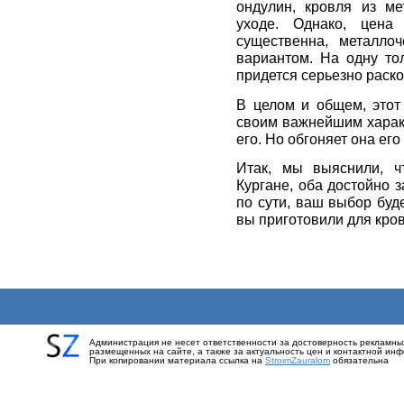
ондулин, кровля из м
уходе. Однако, цена
существенна, металло
вариантом. На одну т
придется серьезно раск
В целом и общем, этот
своим важнейшим характ
его. Но обгоняет она его
Итак, мы выяснили, ч
Кургане, оба достойно 
по сути, ваш выбор буд
вы приготовили для кров
Администрация не несет ответственности за достоверность рекламны
размещенных на сайте, а также за актуальность цен и контактной ин
При копировании материала ссылка на
StroimZauralom
обязательна