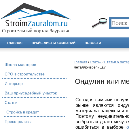
ГЛАВНАЯ
ПРАЙС-ЛИСТЫ КОМПАНИЙ
НОВОСТИ
Главная
/
Статьи
/
Статьи о мате
Школа мастеров
металлочерепица?
СРО в строительстве
Ондулин или м
Интерьер
Ваш приусадебный участок
Сегодня самыми попул
Статьи
рынке являются онду
материала надёжны и в
Стройка в кредит
Поэтому неудивительн
Пресс-релизы
выбрать и долго мечутс
ошибиться в выборе