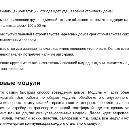
аждающей конструкции: отсюда идет удешевление стоимости дома;
льное применение грузоподъемной техники объясняется тем, что ведущим ма
 являются доски 150 х 50 мм.
ых пустых панелей в строительстве каркасных домов срок строительства сокр
омышленным образом.
овые отштукатуренные панели с наличием внешнего утеплителя. Однако воз
ных панелей потребует наличие автокрана.
ееного бруса имеют очень эстетичный внешний вид, однако, они значительно
 поверхностью.
овые модули
это самый быстрый способ возведения домов. Модуль – часть объе
екрытий. Все работы по сборке модуля, обработке его внутреннего
инженерных коммуникаций, врезки окон и дверных проемов выполн
ет на стройку на транспорте с низкой платформой, где его краном у
ент или на другие уже установленные модули. Далее идет закрепл
 узлов, металлических пластин, саморезов и т.д. Когда все модули ус
е инженерные коммуникации каждого отдельного модуля.