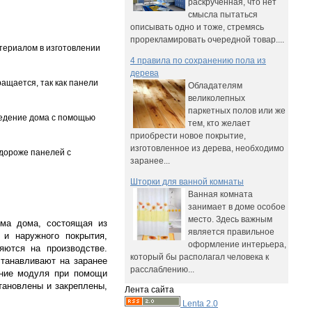
раскрученная, что нет
смысла пытаться
описывать одно и тоже, стремясь
прорекламировать очередной товар....
териалом в изготовлении
4 правила по сохранению пола из
дерева
ащается, так как панели
Обладателям
великолепных
паркетных полов или же
ведение дома с помощью
тем, кто желает
приобрести новое покрытие,
изготовленное из дерева, необходимо
 дороже панелей с
заранее...
Шторки для ванной комнаты
Ванная комната
занимает в доме особое
место. Здесь важным
ма дома, состоящая из
является правильное
 и наружного покрытия,
оформление интерьера,
яются на производстве.
который бы располагал человека к
станавливают на заранее
расслаблению...
ение модуля при помощи
тановлены и закреплены,
Лента сайта
Lenta 2.0