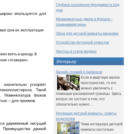
Глубина заложения фундамента под
дом
широко ипользуется для
Межкомнатные двери в Кургане -
сравниваем цены
вая срок ее эксплуатации
Обои для детской комнаты мальчика
Устройство бетонной отмостки
Люстры в стиле модерн
но взять в аренду. В
ения «этажерки».
Интерьер
Дизайн лоджий и балконов
Если в квартире малое
пространство, то его
 значительно ускоряет
можно увеличить с
енополистирола. Такой
помощью расширения границы. Здесь
. Номенклатура блоков
вопрос не состоит в том, что
ртью – для проемов.
обязательно нужно...
Интерьер детской комнаты: советы
родителям
тся деревянный несущий
Тема интерьера детской
й. Преимущества данной
комнаты настолько