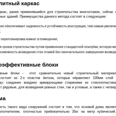
литный каркас
ркас, ранее применявшийся для строительства многоэтажек, сейчас 
ных зданий. Преимущества данного метода состоят в следующем:
ния обеспечивает надежность и устойчивость конструкции, тем самым увеличи
;
и перепланировка комнат в помещении;
я сроков строительства путем применения стандартной опалубки, которую мож
возможность возведения стен этажей без окончательного завершения возвед
оэффективные блоки
вные блоки - этот сравнительно новый строительный материал
 состоят из 2-х пластов бетона, которые обрамляют 100мм слой п
од» соединен воедино армирующими стержнями из стеклопластика
т рядовые, для возведения ровных стен, так и угловые, а также с четве
ма
сть такого вида сооружений состоит в том, что основой дома являе
плотнителем, плотностью приблизительно 35кг на метр кубически