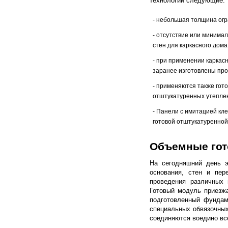
технологии следующие:
- небольшая толщина огр
- отсутствие или минима
стен для каркасного дома
- при применении каркасн
заранее изготовлены пр
- применяются также гот
отштукатуренных утеплен
- Панели с имитацией кл
готовой отштукатуренной
Объемные гот
На сегодняшний день 
основания, стен и пер
проведения различных 
Готовый модуль приезжа
подготовленный фундам
специальных обвязочных
соединяются воедино вс