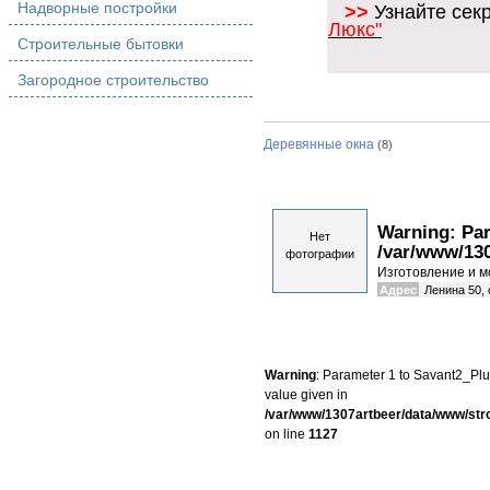
Надворные постройки
>>
Узнайте сек
Люкс"
Строительные бытовки
Загородное строительство
Деревянные окна
(8)
Warning
: Pa
Нет
/var/www/13
фотографии
Изготовление и м
Адрес
Ленина 50, 
Warning
: Parameter 1 to Savant2_Plug
value given in
/var/www/1307artbeer/data/www/st
on line
1127