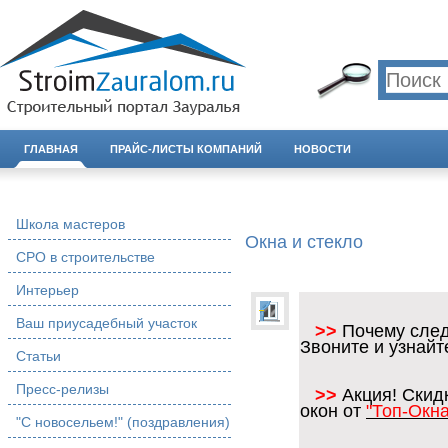
ГЛАВНАЯ
ПРАЙС-ЛИСТЫ КОМПАНИЙ
НОВОСТИ
Школа мастеров
Окна и стекло
СРО в строительстве
Интерьер
Ваш приусадебный участок
>>
Почему след
Звоните и узнайт
Статьи
Пресс-релизы
>>
Акция! Скид
окон от
"Топ-Окна
"С новосельем!" (поздравления)