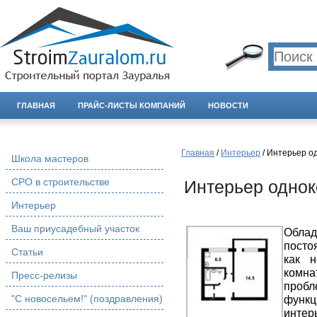
ГЛАВНАЯ
ПРАЙС-ЛИСТЫ КОМПАНИЙ
НОВОСТИ
Главная
/
Интерьер
/ Интерьер о
Школа мастеров
СРО в строительстве
Интерьер одно
Интерьер
Ваш приусадебный участок
Обла
посто
Статьи
как н
комн
Пресс-релизы
про
"С новосельем!" (поздравления)
функ
интер