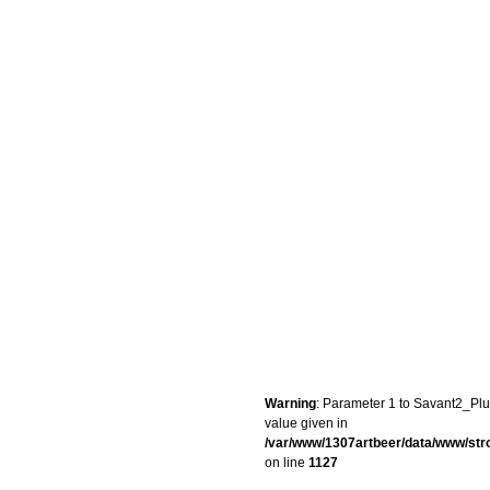
Warning
: Parameter 1 to Savant2_Plug
value given in
/var/www/1307artbeer/data/www/st
on line
1127