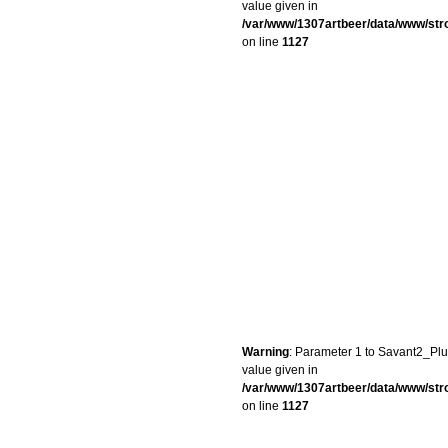
value given in
/var/www/1307artbeer/data/www/st
on line
1127
Warning
: Parameter 1 to Savant2_Plug
value given in
/var/www/1307artbeer/data/www/st
on line
1127