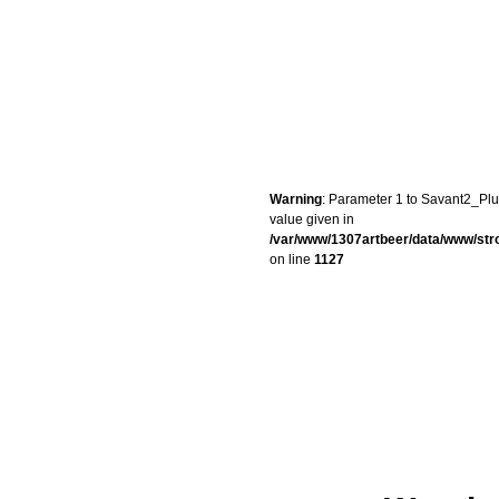
Warning
: Parameter 1 to Savant2_Plug
value given in
/var/www/1307artbeer/data/www/st
on line
1127