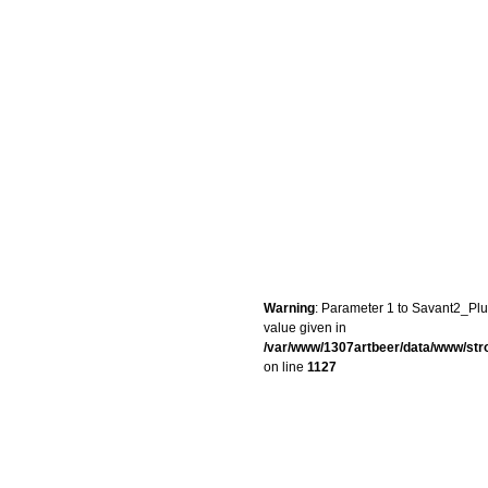
Warning
: Parameter 1 to Savant2_Plug
value given in
/var/www/1307artbeer/data/www/st
on line
1127