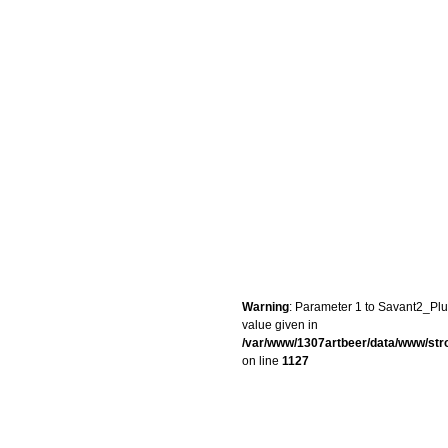
Warning
: Parameter 1 to Savant2_Plug
value given in
/var/www/1307artbeer/data/www/st
on line
1127