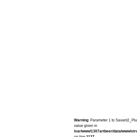
Warning
: Parameter 1 to Savant2_Plug
value given in
/var/www/1307artbeer/data/www/st
on line
1127