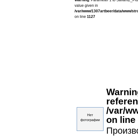
Warning
: Parameter 1 to Savant2_Plug
value given in
/var/www/1307artbeer/data/www/st
on line
1127
Warnin
referen
/var/w
Нет
on line
фотографии
Произв