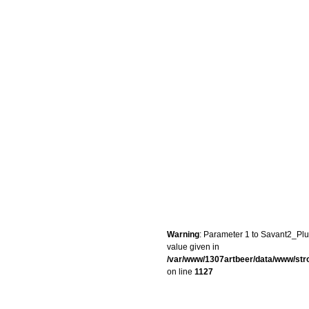
Warning
: Parameter 1 to Savant2_Plug
value given in
/var/www/1307artbeer/data/www/st
on line
1127