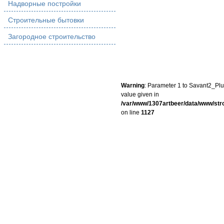
Надворные постройки
Строительные бытовки
Загородное строительство
Warning
: Parameter 1 to Savant2_Plug
value given in
/var/www/1307artbeer/data/www/st
on line
1127