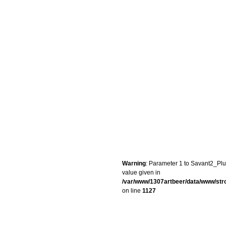
Warning
: Parameter 1 to Savant2_Plug
value given in
/var/www/1307artbeer/data/www/st
on line
1127