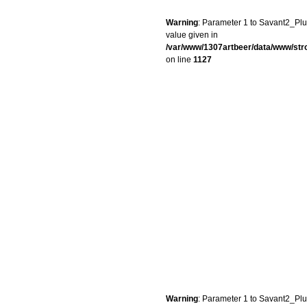
Warning
: Parameter 1 to Savant2_Plug
value given in
/var/www/1307artbeer/data/www/st
on line
1127
Warning
: Parameter 1 to Savant2_Plug