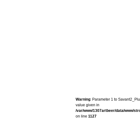
Warning
: Parameter 1 to Savant2_Plug
value given in
/var/www/1307artbeer/data/www/st
on line
1127