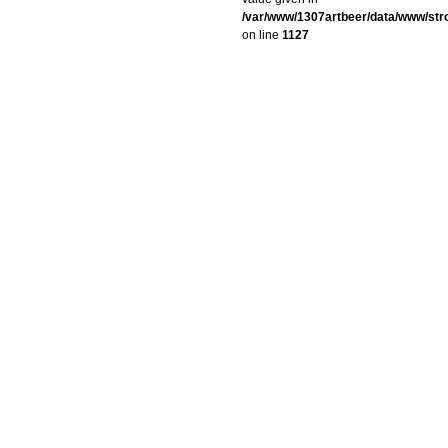
/var/www/1307artbeer/data/www/st
on line
1127