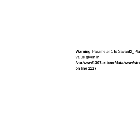
Warning
: Parameter 1 to Savant2_Plug
value given in
/var/www/1307artbeer/data/www/st
on line
1127