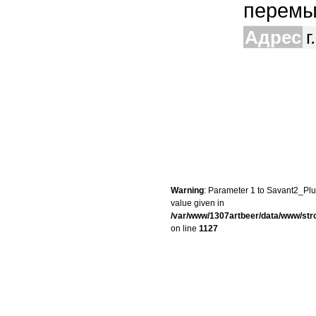
перемыч
Адрес
г
Warning
: Parameter 1 to Savant2_Plug
value given in
/var/www/1307artbeer/data/www/st
on line
1127