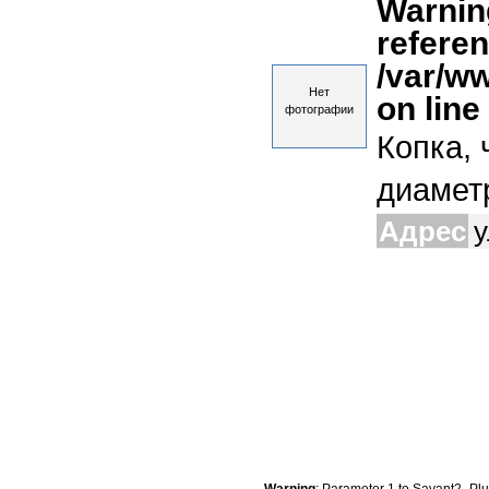
Warnin
referen
/var/w
Нет
on line
фотографии
Копка, 
диаметр
Адрес
у