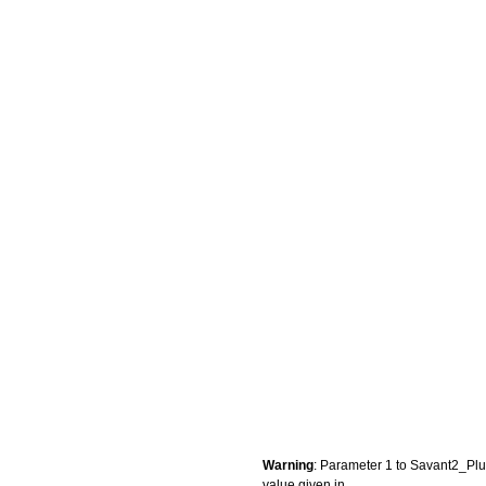
Warning
: Parameter 1 to Savant2_Plug
value given in