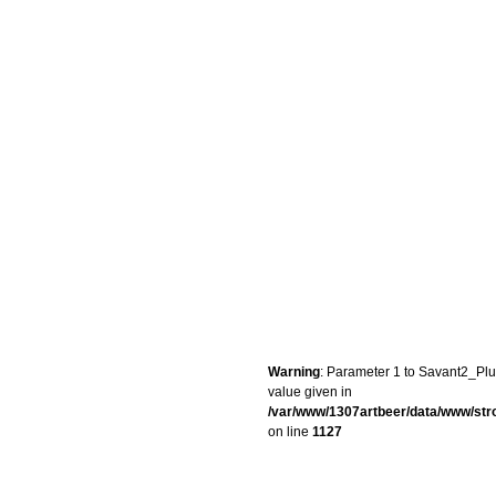
Warning
: Parameter 1 to Savant2_Plug
value given in
/var/www/1307artbeer/data/www/st
on line
1127